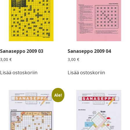
Tietojen muutos
open
Kesäpäivät
Sanaseppojen synty ja historia
dropdown
Hallitus 2025
menu
Mikkeli
facebook
instagram
email
phone
Kesäpäivät 2025
open
Kevätristeilyt
Sanasepot tarvitsee sähköpostiosoitteesi ja
dropdown
Historiikit
Verkkosivujen ylläpito
menu
kännykkänumerosi!
Kesäpäivät 2024
Oulu
Sanaseppo-risteily 2023
open
Koululaisten ristikko SM
dropdown
Puheenjohtajan tervehdys
Kesäpäivät 2023
menu
Liity jäseneksi!
Sanaseppo-risteily 2019
Ristikkoakatemia
Koululaisten Ristikko SM 2024
open
Piilosana SM
Pori
dropdown
Konkarin kommentit Kumpelista
Sanaseppo-risteily 2018
menu
Toimintakertomus ja -suunnitelma
Koululaisten Ristikko SM 2019
open
Lahjajäsenyys
Piilosana SM 2024
open
Ristikko SM
Seppo-chat
dropdown
Sanaseppo 2009 03
Sanaseppo 2009 04
Tampere
Kesäpäivät 2019
dropdown
menu
Sanaseppo-risteily 2017
Koululaisten Ristikko SM 2017
menu
Piilosana SM 2024 tulokset
Piilosana SM 2019
Sanasepot Wikipediassa
Ristikko SM 2025
3,00
€
3,00
€
open
Vuosikokoukset
Tietojen muutos
Kesäpäivät 2017 Kiipulassa
Sanaseppo-risteily 2015
dropdown
Piilosana SM 2024 suojelija Karo Hämäläinen
Turku
Piilosana SM 2016
menu
Ristikko SM 2023
Vuosikokous 2026
open
Sanaseppojen kesäpäivät 2016
Kirjastonäyttelyt
open
Lisää ostoskoriin
Lisää ostoskoriin
Sanaseppo-lehden artikkeleita
dropdown
dropdown
Ristikko SM 2018
menu
Uusikaupunki
Vuosikokous 2025
menu
Kirjastonäyttely Sampolassa (2019)
open
Muita menneitä tapahtumia
Jukka Voipio: Ristikkosanakirjoista ja niiden käytöstä
Sanaristikkotermistö
dropdown
Ristikko SM 2015
Vuosikokous 2024
menu
Saimaanmainiot kirjastossa 2019
Vaasa
Sysmän kirjakyläpäivät 2025
Ale!
Juha Hyvönen: Sanaristikko ennen sen keksimistä?
Tiesitkö tämän Ristikko SM -kisoista?
Vuosikokous 2023
Suomalaisen sanaristikon päivä
Kirjastonäyttelyt Pirkanmaalla 2019
Vanhan kirjallisuuden päivät
Juha Hyvönen: Johdatus ristikoiden maailmaan
Vuosikokous 2020
Sysmän Kirjakyläpäivät 2023
Medialle
Vuosikokous 2019
Jussi Kokkonen: Kuin kaksi marjaa… vaan ovatko happamia?
Sanasepot Vanhan kirjallisuuden päivillä
open
In Memoriam
Vuosikokous 2018 – vuosi vierähti
Pekka Harne: Kirjoitettu on …
dropdown