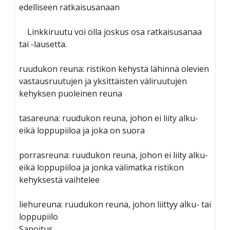
edelliseen ratkaisusanaan
Linkkiruutu voi olla joskus osa ratkaisusanaa
tai -lausetta.
ruudukon reuna: ristikon kehystä lähinnä olevien
vastausruutujen ja yksittäisten väliruutujen
kehyksen puoleinen reuna
tasareuna: ruudukon reuna, johon ei liity alku-
eikä loppupiiloa ja joka on suora
porrasreuna: ruudukon reuna, johon ei liity alku-
eikä loppupiiloa ja jonka välimatka ristikon
kehyksestä vaihtelee
liehureuna: ruudukon reuna, johon liittyy alku- tai
loppupiilo
Sanoitus