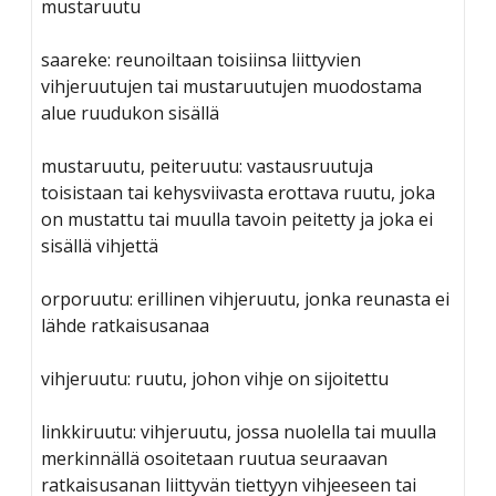
mustaruutu
saareke: reunoiltaan toisiinsa liittyvien
vihjeruutujen tai mustaruutujen muodostama
alue ruudukon sisällä
mustaruutu, peiteruutu: vastausruutuja
toisistaan tai kehysviivasta erottava ruutu, joka
on mustattu tai muulla tavoin peitetty ja joka ei
sisällä vihjettä
orporuutu: erillinen vihjeruutu, jonka reunasta ei
lähde ratkaisusanaa
vihjeruutu: ruutu, johon vihje on sijoitettu
linkkiruutu: vihjeruutu, jossa nuolella tai muulla
merkinnällä osoitetaan ruutua seuraavan
ratkaisusanan liittyvän tiettyyn vihjeeseen tai