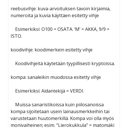
reebusvihje: kuva-arvoituksen tavoin kirjaimia,
numeroita ja kuvia käyttäen esitetty vihje
Esimerkiksi: O100 = OSATA. ‘M’ = AKKA, 9/9 =
ISTO.
koodivihje: koodimerkein esitetty vihje
Koodivihjeitä käytetään tyypillisesti kryptoissa.
kompa: sanaleikin muodossa esitetty vihje
Esimerkiksi: Aidantekijä = VERDI.
Muissa sanaristikoissa kuin piilosanoissa
kompa sijoitetaan usein lainausmerkkeihin tai
varustetaan huutomerkillä. Kompa voi olla myös
monivaiheinen; esim. “Lierokukkula” = matomäki