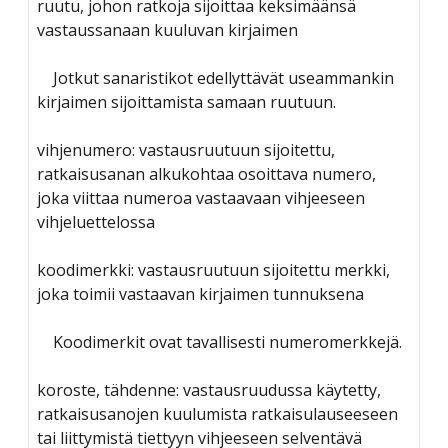
ruutu, johon ratkoja sijoittaa keksimäänsä
vastaussanaan kuuluvan kirjaimen
Jotkut sanaristikot edellyttävät useammankin
kirjaimen sijoittamista samaan ruutuun.
vihjenumero: vastausruutuun sijoitettu,
ratkaisusanan alkukohtaa osoittava numero,
joka viittaa numeroa vastaavaan vihjeeseen
vihjeluettelossa
koodimerkki: vastausruutuun sijoitettu merkki,
joka toimii vastaavan kirjaimen tunnuksena
Koodimerkit ovat tavallisesti numeromerkkejä.
koroste, tähdenne: vastausruudussa käytetty,
ratkaisusanojen kuulumista ratkaisulauseeseen
tai liittymistä tiettyyn vihjeeseen selventävä