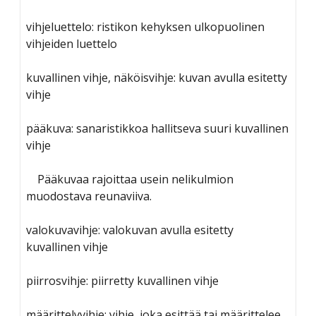
vihjeluettelo: ristikon kehyksen ulkopuolinen
vihjeiden luettelo
kuvallinen vihje, näköisvihje: kuvan avulla esitetty
vihje
pääkuva: sanaristikkoa hallitseva suuri kuvallinen
vihje
Pääkuvaa rajoittaa usein nelikulmion
muodostava reunaviiva.
valokuvavihje: valokuvan avulla esitetty
kuvallinen vihje
piirrosvihje: piirretty kuvallinen vihje
määrittelyvihje: vihje, joka esittää tai määrittelee