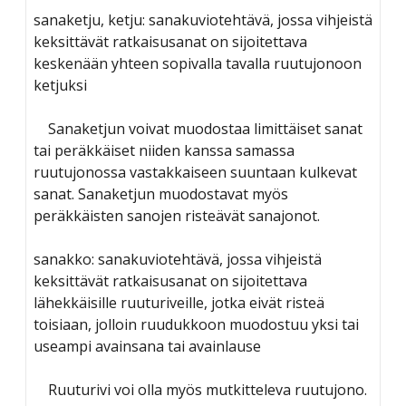
sanaketju, ketju: sanakuviotehtävä, jossa vihjeistä
keksittävät ratkaisusanat on sijoitettava
keskenään yhteen sopivalla tavalla ruutujonoon
ketjuksi
Sanaketjun voivat muodostaa limittäiset sanat
tai peräkkäiset niiden kanssa samassa
ruutujonossa vastakkaiseen suuntaan kulkevat
sanat. Sanaketjun muodostavat myös
peräkkäisten sanojen risteävät sanajonot.
sanakko: sanakuviotehtävä, jossa vihjeistä
keksittävät ratkaisusanat on sijoitettava
lähekkäisille ruuturiveille, jotka eivät risteä
toisiaan, jolloin ruudukkoon muodostuu yksi tai
useampi avainsana tai avainlause
Ruuturivi voi olla myös mutkitteleva ruutujono.