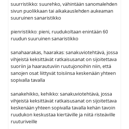
suurristikko: suurehko, vähintään sanomalehden
sivun puolikkaan tai aikakauslehden aukeaman
suuruinen sanaristikko
pienristikko: pieni, ruudukoltaan enintään 60
ruudun suuruinen sanaristikko
sanahaarakas, haarakas: sanakuviotehtävä, jossa
vihjeistä keksittävät ratkaisusanat on sijoitettava
suoriin ja haarautuviin ruutujonoihin niin, että
sanojen osat liittyvät toisiinsa keskenään yhteen
sopivalla tavalla
sanakehikko, kehikko: sanakuviotehtävä, jossa
vihjeistä keksittävät ratkaisusanat on sijoitettava
keskenään yhteen sopivalla tavalla kehän tavoin
ruudukon keskustaa kiertäville ja niitä risteäville
ruuturiveille