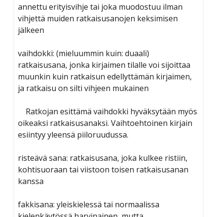
annettu erityisvihje tai joka muodostuu ilman
vihjettä muiden ratkaisusanojen keksimisen
jälkeen
vaihdokki: (mieluummin kuin: duaali)
ratkaisusana, jonka kirjaimen tilalle voi sijoittaa
muunkin kuin ratkaisun edellyttämän kirjaimen,
ja ratkaisu on silti vihjeen mukainen
Ratkojan esittämä vaihdokki hyväksytään myös
oikeaksi ratkaisusanaksi. Vaihtoehtoinen kirjain
esiintyy yleensä piiloruudussa.
risteävä sana: ratkaisusana, joka kulkee ristiin,
kohtisuoraan tai viistoon toisen ratkaisusanan
kanssa
fakkisana: yleiskielessä tai normaalissa
kielenkäytössä harvinainen, mutta