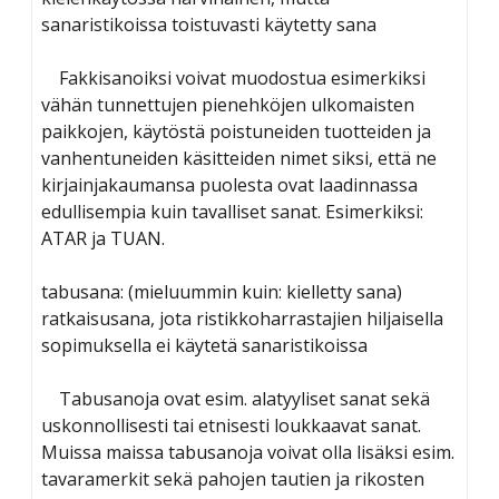
sanaristikoissa toistuvasti käytetty sana
Fakkisanoiksi voivat muodostua esimerkiksi
vähän tunnettujen pienehköjen ulkomaisten
paikkojen, käytöstä poistuneiden tuotteiden ja
vanhentuneiden käsitteiden nimet siksi, että ne
kirjainjakaumansa puolesta ovat laadinnassa
edullisempia kuin tavalliset sanat. Esimerkiksi:
ATAR ja TUAN.
tabusana: (mieluummin kuin: kielletty sana)
ratkaisusana, jota ristikkoharrastajien hiljaisella
sopimuksella ei käytetä sanaristikoissa
Tabusanoja ovat esim. alatyyliset sanat sekä
uskonnollisesti tai etnisesti loukkaavat sanat.
Muissa maissa tabusanoja voivat olla lisäksi esim.
tavaramerkit sekä pahojen tautien ja rikosten