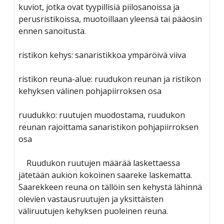
kuviot, jotka ovat tyypillisiä piilosanoissa ja
perusristikoissa, muotoillaan yleensä tai pääosin
ennen sanoitusta.
ristikon kehys: sanaristikkoa ympäröivä viiva
ristikon reuna-alue: ruudukon reunan ja ristikon
kehyksen välinen pohjapiirroksen osa
ruudukko: ruutujen muodostama, ruudukon
reunan rajoittama sanaristikon pohjapiirroksen
osa
Ruudukon ruutujen määrää laskettaessa
jätetään aukion kokoinen saareke laskematta.
Saarekkeen reuna on tällöin sen kehystä lähinnä
olevien vastausruutujen ja yksittäisten
väliruutujen kehyksen puoleinen reuna.