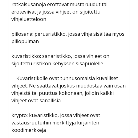
Savolaesten olloo korjoomassa
ratkaisusanoja erottavat mustaruudut tai
menu
Vuosikokous 2017
RIITTA ASIKAINEN 1955-2013
Yhdistyksen säännöt
eroteviivat ja jossa vihjeet on sijoitettu
Helsingin kirjamessut
Veikko Sonninen: Vaakasuoraan: Copyright (13 kirjainta)
vihjeluetteloon
ERKKI A. JAUHIAINEN 1946-2018
Sanasepot koulun penkillä
Jukka Voipio: Fakkisanakisan satoa
Rekisteriseloste
Paikalliskerhovetäjien tapaaminen 2018
HANNES TIIRA 1955-2019
piilosana: perusristikko, jossa vihje sisältää myös
Jussi Kokkonen: Satu leivättömän pöydän äärestä
Tietosuojaseloste
piilopulman
Paikalliskerhovetäjien tapaaminen 2017
PAAVO IISAKKI LUKKAROINEN 1930-2019
Veikko Nurmi: Epäitsenäiset “sanat”
Paikalliskerhovetäjien tapaaminen 2013
kuvaristikko: sanaristikko, jossa vihjeet on
TUULI RAUVOLA 1949-2023
sijoitettu ristikon kehyksen sisäpuolelle
Kuvaristikolle ovat tunnusomaisia kuvalliset
vihjeet. Ne saattavat joskus muodostaa vain osan
vihjeistä tai puuttua kokonaan, jolloin kaikki
vihjeet ovat sanallisia.
krypto: kuvaristikko, jossa vihjeet ovat
vastausruutuihin merkittyjä kirjainten
koodimerkkejä