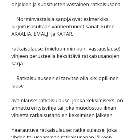
ohjeiden ja suositusten vastainen ratkaisusana
Norminvastaisia sanoja ovat esimerkiksi
kirjoitusasultaan vanhentuneet sanat, kuten
ARAALIA, EMALJI ja KATAR.
ratkaisulause: (mieluummin kuin: vastauslause)
vihjeen perusteella keksittävä ratkaisusanojen
sarja
Ratkaisulauseen ei tarvitse olla kieliopillinen
lause.
avainlause: ratkaisulause, jonka keksimiseksi on
annettu erityisvihje tai joka muodostuu ilman
vihjettä ratkaisusanojen keksimisen jälkeen
haarautuva ratkaisulause: ratkaisulause, joka
yhden tai useamman ratkaisusanan jälkeen