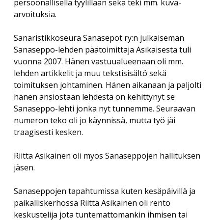
persoonallisella tyylillään sekä teki mm. kuva-
Savolaesten olloo korjoomassa
menu
Vuosikokous 2017
arvoituksia.
RIITTA ASIKAINEN 1955-2013
Yhdistyksen säännöt
Helsingin kirjamessut
Veikko Sonninen: Vaakasuoraan: Copyright (13 kirjainta)
ERKKI A. JAUHIAINEN 1946-2018
Sanasepot koulun penkillä
Sanaristikkoseura Sanasepot ry:n julkaiseman
Jukka Voipio: Fakkisanakisan satoa
Rekisteriseloste
Sanaseppo-lehden päätoimittaja Asikaisesta tuli
Paikalliskerhovetäjien tapaaminen 2018
HANNES TIIRA 1955-2019
Jussi Kokkonen: Satu leivättömän pöydän äärestä
vuonna 2007. Hänen vastuualueenaan oli mm.
Tietosuojaseloste
Paikalliskerhovetäjien tapaaminen 2017
PAAVO IISAKKI LUKKAROINEN 1930-2019
lehden artikkelit ja muu tekstisisältö sekä
Veikko Nurmi: Epäitsenäiset “sanat”
Paikalliskerhovetäjien tapaaminen 2013
toimituksen johtaminen. Hänen aikanaan ja paljolti
TUULI RAUVOLA 1949-2023
hänen ansiostaan lehdestä on kehittynyt se
Sanaseppo-lehti jonka nyt tunnemme. Seuraavan
numeron teko oli jo käynnissä, mutta työ jäi
traagisesti kesken.
Riitta Asikainen oli myös Sanaseppojen hallituksen
jäsen.
Sanaseppojen tapahtumissa kuten kesäpäivillä ja
paikalliskerhossa Riitta Asikainen oli rento
keskustelija jota tuntemattomankin ihmisen tai