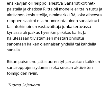
ensikävijän oli helppo lähestyä. Sanaristikot.net-
palstalla ja chatissa Riitta oli monelle erittäin tuttu ja
aktiivinen keskustelija, nimimerkki RA, joka aiheesta
riippuen saattoi olla huumorintajuinen sanataituri
tai intohimoinen vastaväittäjä jonka terävässä
kynässä oli joskus hyvinkin piikikäs kärki. Ja
halutessaan tiivistämisen mestari onnistui
sanomaan kaiken olennaisen yhdellä tai kahdella
sanalla.
Riitan poismeno jätti suuren tyhjän aukon kaikkien
sanaseppojen sydämiin sekä seuran aktiivisten
toimijoiden riviin.
Tuomo Sajaniemi