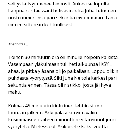
selitystä. Nyt menee hienosti. Aukesi se lopulta.
Lappua nostaessani hoksasin, että Juha Leinonen
nosti numeronsa pari sekuntia myöhemmin. Tämä
menee sittenkin kohtuullisesti.
Mietityttää…
Toinen 30 minuutin erä oli minulle helpoin kaikista.
Vasempaan yläkulmaan tuli heti alkuunsa IKSY…
ahaa, ja pitkä yläsana oli jo paikallaan. Loppu olikin
puhdasta vyörytystä. Silti Juha Neitola kerkesi pari
sekuntia ennen. Tässä oli ristikko, josta jäi hyvä
maku.
Kolmas 45 minuutin kinkkinen tehtiin sitten
lounaan jälkeen. Arki palasi korvien väliin.
Ensimmäiseen viiteen minuuttiin ei tarvinnut juuri
vyörytellä. Mielessä oli Asikaiselle kaksi vuotta