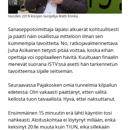
Savolaesten olloo korjoomassa
menu
Vuosikokous 2017
RIITTA ASIKAINEN 1955-2013
Yhdistyksen säännöt
Helsingin kirjamessut
Veikko Sonninen: Vaakasuoraan: Copyright (13 kirjainta)
Vuoden 2018 kisojen suoijelija Matti Rönkä
ERKKI A. JAUHIAINEN 1946-2018
Sanasepot koulun penkillä
Jukka Voipio: Fakkisanakisan satoa
Rekisteriseloste
Sanaseppotoimittaja läpäisi alkuerät kohtuullisesti
Paikalliskerhovetäjien tapaaminen 2018
HANNES TIIRA 1955-2019
Jussi Kokkonen: Satu leivättömän pöydän äärestä
ja päätti näin osallistua mittelöön ilman sen
Tietosuojaseloste
Paikalliskerhovetäjien tapaaminen 2017
PAAVO IISAKKI LUKKAROINEN 1930-2019
kummempia tavoitteita. No, ratkojavalmennettava
Veikko Nurmi: Epäitsenäiset “sanat”
Paikalliskerhovetäjien tapaaminen 2013
Juha Asikainen tietysti pitää voittaa, koska eihän
TUULI RAUVOLA 1949-2023
opettaja voi oppilaalleen hävitä. Kuultuaan finaalin
menevät suorana ISTV:ssä asetti hän tarkennetun
tavoitteensa sijalle seitsemän.
Seuraavassa Pajakosken omia tunnelmia kilpailun
edetessä. Olin vakaasti päättänyt, etten välitä
kellosta tuon taivaallista. Hyvä, ettei naksuttanut.
Ensimmäinen 15 minuutin erä lähti käyntiin tosi
nahkeasti. Aloituskohtaa ei löytynyt millään, enkä
keksinyt 20:lle muuta kuin TIUN, eikä sillekään