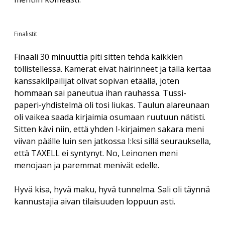
Finalistit
Finaali 30 minuuttia piti sitten tehdä kaikkien
töllistellessä. Kamerat eivät häirinneet ja tällä kertaa
kanssakilpailijat olivat sopivan etäällä, joten
hommaan sai paneutua ihan rauhassa. Tussi-
paperi-yhdistelmä oli tosi liukas. Taulun alareunaan
oli vaikea saada kirjaimia osumaan ruutuun nätisti.
Sitten kävi niin, että yhden l-kirjaimen sakara meni
viivan päälle luin sen jatkossa I:ksi sillä seurauksella,
että TAXELL ei syntynyt. No, Leinonen meni
menojaan ja paremmat menivät edelle.
Hyvä kisa, hyvä maku, hyvä tunnelma. Sali oli täynnä
kannustajia aivan tilaisuuden loppuun asti.