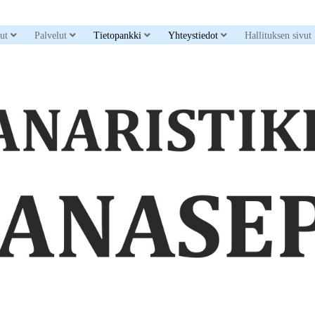
down menu
open dropdown menu
open dropdown menu
open dropdown menu
open dropdown men
sut
Palvelut
Tietopankki
Yhteystiedot
Hallituksen sivut