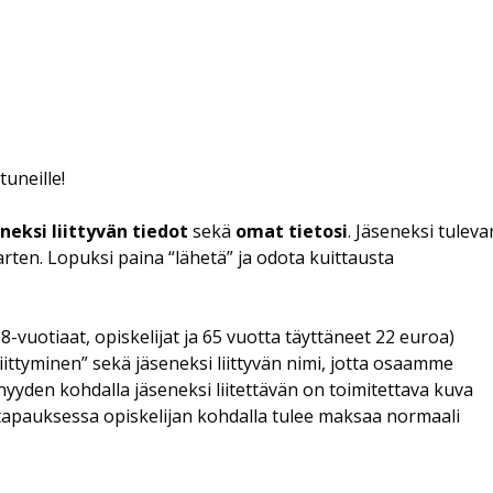
tuneille!
eksi liittyvän tiedot
sekä
omat tietosi
. Jäseneksi tuleva
ten. Lopuksi paina “lähetä” ja odota kuittausta
vuotiaat, opiskelijat ja 65 vuotta täyttäneet 22 euroa)
aliittyminen” sekä jäseneksi liittyvän nimi, jotta osaamme
yyden kohdalla jäseneksi liitettävän on toimitettava kuva
tapauksessa opiskelijan kohdalla tulee maksaa normaali