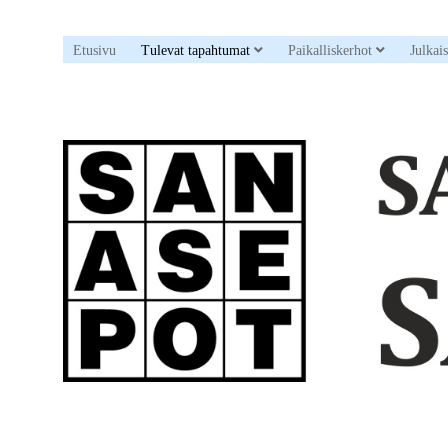
open dropdown menu
open drop
Etusivu
Tulevat tapahtumat
Paikalliskerhot
Julkai
Sanaristikkoseura
Sanasepot
ry