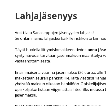
Lahjajäsenyys
Voit tilata Sanaseppojen jäsenyyden lahjaksi!
Se onkin mainio lahjaidea kaikille ristikoista kiinnos
Täytä huolella liittymislomakkeen tiedot:
anna jäsen
syntymävuosi tarvitaan jäsenmaksun määrittelyä var
vastaanottamisesta.
Ensimmäisenä vuonna jäsenmaksu (26 euroa, alle 18-
maksetaan seuran pankkitilille, laita viestiksi “lahj
yhdistää maksun oikeaan henkilöön. Opiskelijajäsen
opiskelijakortistaan viipymättä
sihteerille
, muussa 
jäsenmaksu.