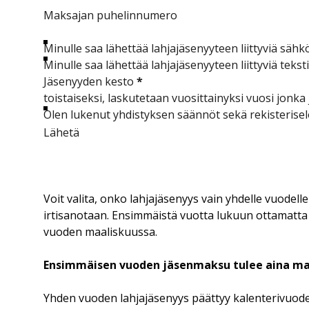
Maksajan puhelinnumero
Minulle saa lähettää lahjajäsenyyteen liittyviä säh
Minulle saa lähettää lahjajäsenyyteen liittyviä teksti
Jäsenyyden kesto
*
toistaiseksi, laskutetaan vuosittain
yksi vuosi jonka
Olen lukenut yhdistyksen säännöt sekä rekisterise
Lähetä
Voit valita, onko lahjajäsenyys vain yhdelle vuodell
irtisanotaan. Ensimmäistä vuotta lukuun ottamatta 
vuoden maaliskuussa.
Ensimmäisen vuoden jäsenmaksu tulee aina maks
Yhden vuoden lahjajäsenyys päättyy kalenterivuode