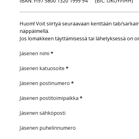
IBAN: FI97 5800 1320 1999 94 (BIC: OKOYFIHH)
Huom! Voit siirtyä seuraavaan kenttään tab/sarkain
näppäimellä.
Jos lomakkeen täyttämisessä tai lähetyksessä on on
JÄSENEN TIEDOT
Jäsenen nimi
*
Jäsenen katuosoite
*
Jäsenen postinumero
*
Jäsenen postitoimipaikka
*
Jäsenen sähköposti
Jäsenen puhelinnumero