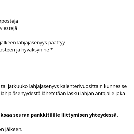
köposteja
viestejä
 jälkeen lahjajäsenyys päättyy
losteen ja hyväksyn ne
*
e tai jatkuuko lahjajäsenyys kalenterivuosittain kunnes se
lahjajäsenyydestä lähetetään lasku lahjan antajalle joka
aa seuran pankkitilille liittymisen yhteydessä.
n jälkeen.