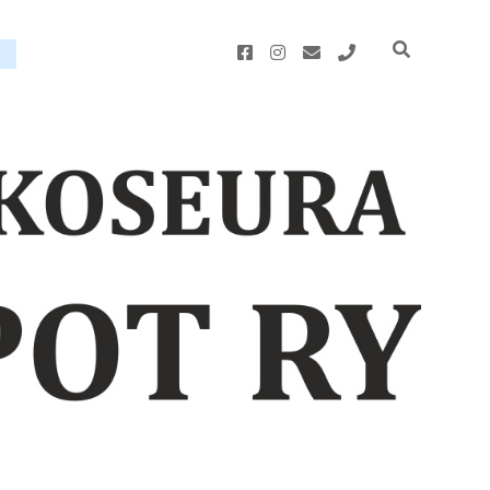
facebook
instagram
email
phone
u