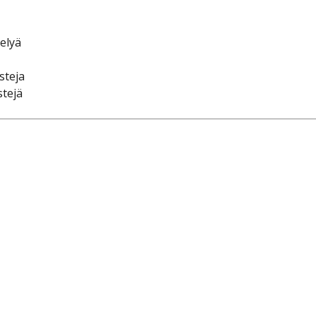
elyä
steja
stejä