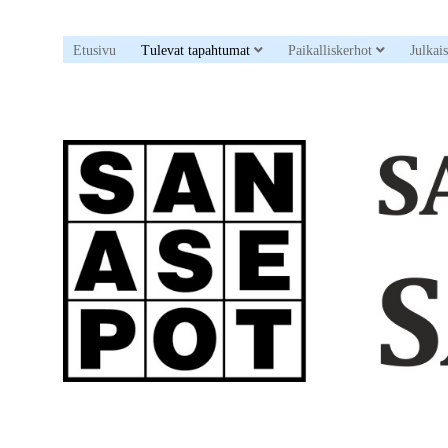
open dropdown menu
open drop
Etusivu
Tulevat tapahtumat
Paikalliskerhot
Julkai
Sanaristikkoseura
Sanasepot
ry