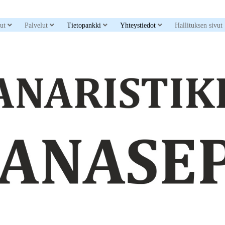
down menu
open dropdown menu
open dropdown menu
open dropdown menu
open dropdown men
sut
Palvelut
Tietopankki
Yhteystiedot
Hallituksen sivut