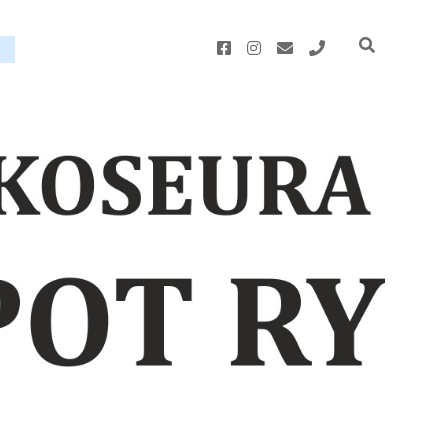
facebook
instagram
email
phone
u