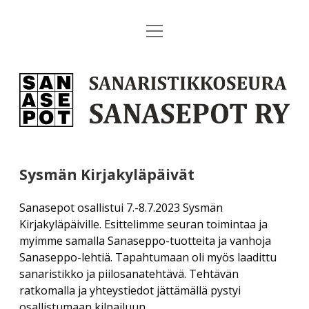
open
Etusivu
menu
open
Tulevat tapahtumat
Sanaristikkoseura
dropdown
menu
Sanasepot
Koululaisten Ristikko SM 2026
open
Paikalliskerhot
dropdown
ry
menu
Vuosikokous 2026
Yleistä
open
Julkaisut
dropdown
menu
Helsingin antikvaariset kirjapäivät 20.–22.3.2026
Sysmän Kirjakyläpäivät
Helsinki
open
Sanaseppo-lehti
open
Palvelut
dropdown
dropdown
menu
Piilosana SM 2026
Sanasepot osallistui 7.-8.7.2023 Sysmän
menu
Hämeenlinna
Sanaseppo 1/2023
Nurmi-Nyyssönen: Suomalainen sanaristikko
Liity jäseneksi!
open
Tietopankki
Kirjakyläpäiville. Esittelimme seuran toimintaa ja
dropdown
Kesäpäivät 2026
myimme samalla Sanaseppo-tuotteita ja vanhoja
Kajaani
menu
Sanaseppo-seinäkalenteri
Lahjajäsenyys
Sanaseppo-lehtiä. Tapahtumaan oli myös laadittu
Uutiset
open
Yhteystiedot
Muut tulevat tapahtumat
dropdown
Lahti
sanaristikko ja piilosanatehtävä. Tehtävän
Esite
menu
Verkkokauppa
open
Menneet tapahtumat
ratkomalla ja yhteystiedot jättämällä pystyi
Yhdistyksen yhteystiedot
Hallituksen sivut
dropdown
Lappeenranta
osallistumaan kilpailuun.
menu
Historiikit