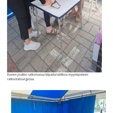
Iloinen joukko ratkomassa kilpailuristikkoa myyntipisteen
ratkontaloungessa.