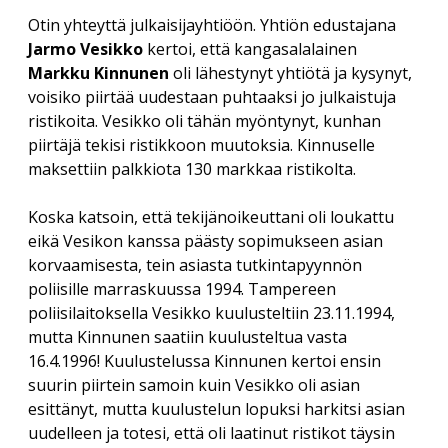
Otin yhteyttä julkaisijayhtiöön. Yhtiön edustajana
Jarmo Vesikko
kertoi, että kangasalalainen
Markku Kinnunen
oli lähestynyt yhtiötä ja kysynyt,
voisiko piirtää uudestaan puhtaaksi jo julkaistuja
ristikoita. Vesikko oli tähän myöntynyt, kunhan
piirtäjä tekisi ristikkoon muutoksia. Kinnuselle
maksettiin palkkiota 130 markkaa ristikolta.
Koska katsoin, että tekijänoikeuttani oli loukattu
eikä Vesikon kanssa päästy sopimukseen asian
korvaamisesta, tein asiasta tutkintapyynnön
poliisille marraskuussa 1994. Tampereen
poliisilaitoksella Vesikko kuulusteltiin 23.11.1994,
mutta Kinnunen saatiin kuulusteltua vasta
16.4.1996! Kuulustelussa Kinnunen kertoi ensin
suurin piirtein samoin kuin Vesikko oli asian
esittänyt, mutta kuulustelun lopuksi harkitsi asian
uudelleen ja totesi, että oli laatinut ristikot täysin