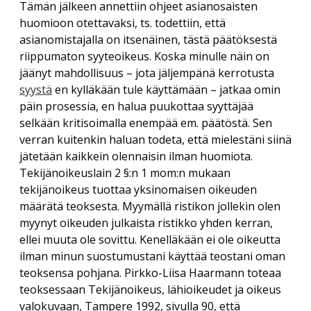
Tämän jälkeen annettiin ohjeet asianosaisten
huomioon otettavaksi, ts. todettiin, että
asianomistajalla on itsenäinen, tästä päätöksestä
riippumaton syyteoikeus. Koska minulle näin on
jäänyt mahdollisuus – jota jäljempänä kerrotusta
syystä
en kylläkään tule käyttämään – jatkaa omin
päin prosessia, en halua puukottaa syyttäjää
selkään kritisoimalla enempää em. päätöstä. Sen
verran kuitenkin haluan todeta, että mielestäni siinä
jätetään kaikkein olennaisin ilman huomiota.
Tekijänoikeuslain 2 §:n 1 mom:n mukaan
tekijänoikeus tuottaa yksinomaisen oikeuden
määrätä teoksesta. Myymällä ristikon jollekin olen
myynyt oikeuden julkaista ristikko yhden kerran,
ellei muuta ole sovittu. Kenelläkään ei ole oikeutta
ilman minun suostumustani käyttää teostani oman
teoksensa pohjana. Pirkko-Liisa Haarmann toteaa
teoksessaan Tekijänoikeus, lähioikeudet ja oikeus
valokuvaan, Tampere 1992, sivulla 90, että