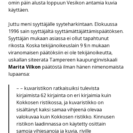
omin päin alusta loppuun Vesikon antamia kuvia
käyttäen.
Juttu meni syyttäjälle syyteharkintaan. Elokuussa
1996 sain syyttäjältä syyttämättäjättämispäätöksen.
Syyttäjän mukaan asiassa ei ollut tapahtunut
rikosta. Koska tekijänoikeuslain 9 §:n mukaan
viranomaisen päätöksiin ei ole tekijänoikeutta,
uskallan siteerata Tampereen kaupunginviskaali
Marita Vilkon
päätöstä ilman hänen nimenomaista
lupaansa:
– – kuvaristikon ratkaisuiksi tulevista
kirjaimista 62 kirjainta on eri kirjaimia kuin
Kokkosen ristikossa, ja kuvaristikko on
sisältänyt kaksi samaa vihjeenä olevaa
valokuvaa kuin Kokkosen ristikko. Kinnusen
ristikon laadinnassa on käytetty osittain
samoja vihjesanoja ja kuvia, riville