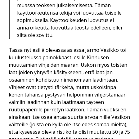
muassa teoksen julkaisemisesta. Tämän
käyttöoikeutensa tekijä voi luovuttaa toiselle
sopimuksella. Käyttöoikeuden luovutus ei
anna oikeutta luovuttaa teosta edelleen, ellei
siitä ole sovittu.
Tässä nyt esillä olevassa asiassa Jarmo Vesikko toi
kuulustelussa painokkaasti esille Kinnusen
muuttamien vihjeiden määrän. Uskon myös toisten
laatijoiden yhtyvän käsitykseeni, että laatijan
osaaminen kohdistuu nimenomaan laadintaan.
Vihjeet ovat tietysti tärkeitä, mutta uskoisinpa
kenen tahansa pystyvän helpommin vihjeistämään
valmiin laadinnan kuin laatimaan täyteen
ruutupaperille piirretyn laatikon. Tämän vuoksi en
ainakaan itse osaa antaa suurta arvoa niille Vesikon
väitteille (joista en kyllä ole itse edes samaa mieltä),
että kyseessä olevia ristikoita olisi muutettu 50 ja 75