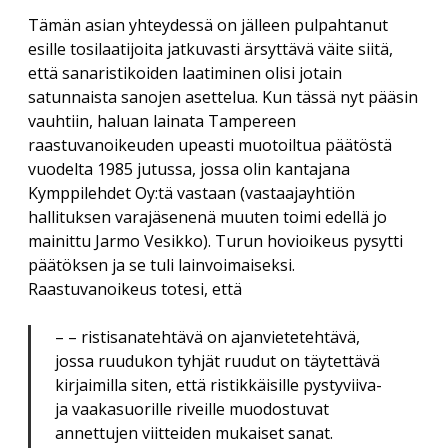
Tämän asian yhteydessä on jälleen pulpahtanut
esille tosilaatijoita jatkuvasti ärsyttävä väite siitä,
että sanaristikoiden laatiminen olisi jotain
satunnaista sanojen asettelua. Kun tässä nyt pääsin
vauhtiin, haluan lainata Tampereen
raastuvanoikeuden upeasti muotoiltua päätöstä
vuodelta 1985 jutussa, jossa olin kantajana
Kymppilehdet Oy:tä vastaan (vastaajayhtiön
hallituksen varajäsenenä muuten toimi edellä jo
mainittu Jarmo Vesikko). Turun hovioikeus pysytti
päätöksen ja se tuli lainvoimaiseksi.
Raastuvanoikeus totesi, että
– – ristisanatehtävä on ajanvietetehtävä,
jossa ruudukon tyhjät ruudut on täytettävä
kirjaimilla siten, että ristikkäisille pystyviiva-
ja vaakasuorille riveille muodostuvat
annettujen viitteiden mukaiset sanat.