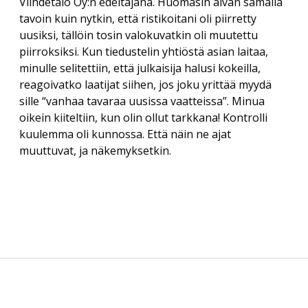
Viihdetalo Oy:n edeltäjänä. Huomasin aivan samalla
tavoin kuin nytkin, että ristikoitani oli piirretty
uusiksi, tällöin tosin valokuvatkin oli muutettu
piirroksiksi. Kun tiedustelin yhtiöstä asian laitaa,
minulle selitettiin, että julkaisija halusi kokeilla,
reagoivatko laatijat siihen, jos joku yrittää myydä
sille “vanhaa tavaraa uusissa vaatteissa”. Minua
oikein kiiteltiin, kun olin ollut tarkkana! Kontrolli
kuulemma oli kunnossa. Että näin ne ajat
muuttuvat, ja näkemyksetkin.
Sidebar