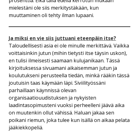
prosenttia. Eikä tällä edellä kerrotun mukaan
mielestäni ole siis merkitystäkään, kun
muuttaminen oli tehty ilman lupaani.
Ja miksi en vie siis juttuani eteenpäin itse?
Taloudellisesti asia ei ole minulle merkittävä. Vaikka
voittaisinkin jutun (mihin tietysti itse täysin uskon),
en tulisi ilmeisesti saamaan kulujanikaan. Tässä
kirjoituksessa sivuamani aikaisemman jutun ja
koulutukseni perusteella tiedän, minkä rääkin tässä
joutuisin taas käymään läpi. Siviilityössäni
parhaillaan käynnissä olevan
organisaatiouudistuksen ja nykyisten
laadintasopimusteni vuoksi perheelleni jäävä aika
on muutenkin ollut vähissä. Haluan jakaa sen
poikani riemun, joka tulee kun isällä on aikaa pelata
jääkiekkopeliä.