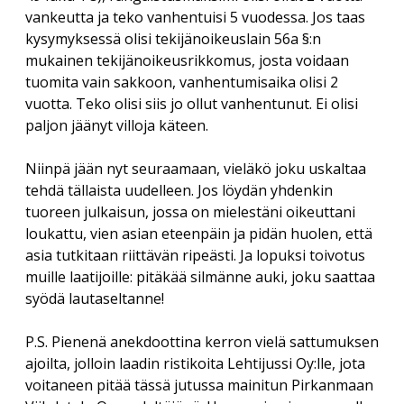
vankeutta ja teko vanhentuisi 5 vuodessa. Jos taas
kysymyksessä olisi tekijänoikeuslain 56a §:n
mukainen tekijänoikeusrikkomus, josta voidaan
tuomita vain sakkoon, vanhentumisaika olisi 2
vuotta. Teko olisi siis jo ollut vanhentunut. Ei olisi
paljon jäänyt villoja käteen.
Niinpä jään nyt seuraamaan, vieläkö joku uskaltaa
tehdä tällaista uudelleen. Jos löydän yhdenkin
tuoreen julkaisun, jossa on mielestäni oikeuttani
loukattu, vien asian eteenpäin ja pidän huolen, että
asia tutkitaan riittävän ripeästi. Ja lopuksi toivotus
muille laatijoille: pitäkää silmänne auki, joku saattaa
syödä lautaseltanne!
P.S. Pienenä anekdoottina kerron vielä sattumuksen
ajoilta, jolloin laadin ristikoita Lehtijussi Oy:lle, jota
voitaneen pitää tässä jutussa mainitun Pirkanmaan