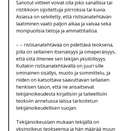
Sanotut viitteet voivat olla joko sanallisia tai
ristikkoon sijoitettuja piirroksia tai kuvia.
Asiassa on selvitetty, että ristisanatehtävän
laatiminen vaatii paljon aikaa ja vaivaa sekä
monipuolisia tietoja ja ammattitaitoa.
– – ristisanatehtävää on pidettävä teoksena,
jolla on sellainen itsenäisyys ja omaperäisyys,
että siitä ilmenee sen tekijän yksilöllisyys.
Kullakin ristisanatehtävällä on juuri sille
ominainen sisällys, muoto ja sommittelu, ja
niiden on katsottava saavuttavan sellaisen
henkisen tason, että ne ansaitsevat
tekijänoikeudesta kirjallisiin ja taiteellisiin
teoksiin annetussa laissa tarkoitetun
tekijänoikeudellisen suojan.
Tekijänoikeuslain mukaan tekijällä on
yksinoikeus teokseensa ja hän määrää muun