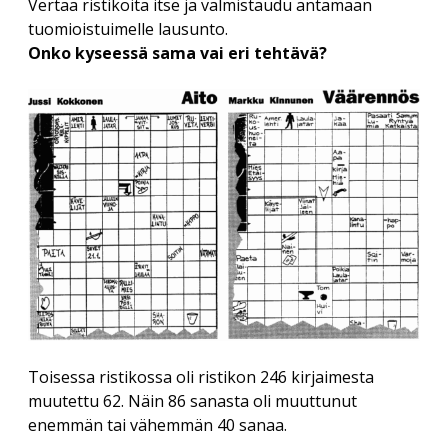
Vertaa ristikoita itse ja valmistaudu antamaan
Savolaesten olloo korjoomassa
menu
Vuosikokous 2017
tuomioistuimelle lausunto.
RIITTA ASIKAINEN 1955-2013
Yhdistyksen säännöt
Helsingin kirjamessut
Veikko Sonninen: Vaakasuoraan: Copyright (13 kirjainta)
Onko kyseessä sama vai eri tehtävä?
ERKKI A. JAUHIAINEN 1946-2018
Sanasepot koulun penkillä
Jukka Voipio: Fakkisanakisan satoa
Rekisteriseloste
Paikalliskerhovetäjien tapaaminen 2018
HANNES TIIRA 1955-2019
Jussi Kokkonen: Satu leivättömän pöydän äärestä
Tietosuojaseloste
Paikalliskerhovetäjien tapaaminen 2017
PAAVO IISAKKI LUKKAROINEN 1930-2019
Veikko Nurmi: Epäitsenäiset “sanat”
Paikalliskerhovetäjien tapaaminen 2013
TUULI RAUVOLA 1949-2023
Toisessa ristikossa oli ristikon 246 kirjaimesta
muutettu 62. Näin 86 sanasta oli muuttunut
enemmän tai vähemmän 40 sanaa.