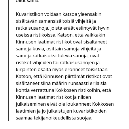
ollut sama.
Kuvaristikon voidaan katsoa yleensäkin
sisältävän samansisältöisiä vihjeitä ja
ratkaisusanoja, joista eräät esiintyvät hyvin
useissa ristikoissa. Katson, että vaikkakin
Kinnusen laatimat ristikot ovat sisältäneet
samoja kuvia, osittain samoja vihjeitä ja
samoja ratkaisuksi tulevia sanoja, ovat
ristikot vihjeiden tai ratkaisusanojen ja
kirjainten osalta myös eronneet toisistaan.
Katson, että Kinnusen piirtämät ristikot ovat
sisältäneet siinä määrin runsaasti erilaisia
kohtia verrattuna Kokkosen ristikoihin, että
Kinnusen laatimat ristikot ja niiden
julkaiseminen eivät ole loukanneet Kokkosen
laatimien ja jo julkaistujen kuvaristikoiden
saamaa tekijänoikeudellista suojaa.