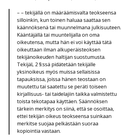
– – tekijällä on määräämisvalta teokseensa
silloinkin, kun toinen haluaa saattaa sen
käännöksenä tai muunnelmana julkisuuteen.
Kääntäjällä tai muuntelijalla on oma
oikeutensa, mutta hän ei voi käyttää tätä
oikeuttaan ilman alkuperäisteoksen
tekijänoikeuden haltijan suostumusta.
TekijäL 2 §:ssä pidätetään tekijälle
yksinoikeus myös muissa sellaisissa
tapauksissa, joissa hänen teostaan on
muutettu tai saatettu se peräti toiseen
kirjallisuus- tai taidelajiin taikka valmistettu
toista tekotapaa käyttäen. Säännöksen
tärkein merkitys on siinä, että se osoittaa,
ettei tekijän oikeus teokseensa suinkaan
merkitse suojaa pelkästään suoraa
kopiointia vastaan.