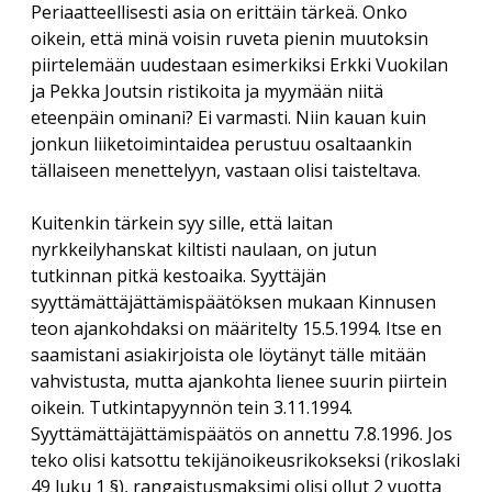
Periaatteellisesti asia on erittäin tärkeä. Onko
oikein, että minä voisin ruveta pienin muutoksin
piirtelemään uudestaan esimerkiksi Erkki Vuokilan
ja Pekka Joutsin ristikoita ja myymään niitä
eteenpäin ominani? Ei varmasti. Niin kauan kuin
jonkun liiketoimintaidea perustuu osaltaankin
tällaiseen menettelyyn, vastaan olisi taisteltava.
Kuitenkin tärkein syy sille, että laitan
nyrkkeilyhanskat kiltisti naulaan, on jutun
tutkinnan pitkä kestoaika. Syyttäjän
syyttämättäjättämispäätöksen mukaan Kinnusen
teon ajankohdaksi on määritelty 15.5.1994. Itse en
saamistani asiakirjoista ole löytänyt tälle mitään
vahvistusta, mutta ajankohta lienee suurin piirtein
oikein. Tutkintapyynnön tein 3.11.1994.
Syyttämättäjättämispäätös on annettu 7.8.1996. Jos
teko olisi katsottu tekijänoikeusrikokseksi (rikoslaki
49 luku 1 §), rangaistusmaksimi olisi ollut 2 vuotta