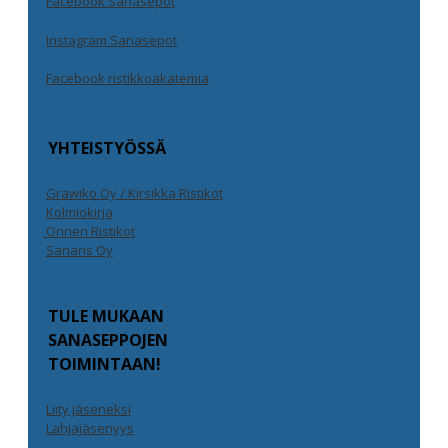
Facebook Sanasepot
Instagram Sanasepot
Facebook ristikkoakatemia
YHTEISTYÖSSÄ
Grawiko Oy / Kirsikka Ristikot
Kolmiokirja
Onnen Ristikot
Sanaris Oy
TULE MUKAAN
SANASEPPOJEN
TOIMINTAAN!
Liity jäseneksi
Lahjajäsenyys