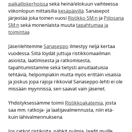
Savolaesten olloo korjoomassa
paikalliskerhoissa
sekä heinä/elokuun vaihteessa
menu
Vuosikokous 2017
RIITTA ASIKAINEN 1955-2013
Yhdistyksen säännöt
viikonlopun mittaisilla
kesäpäivillä
. Sanasepot
Helsingin kirjamessut
Veikko Sonninen: Vaakasuoraan: Copyright (13 kirjainta)
järjestää joka toinen vuosi
Ristikko SM:n
ja
Piilosana
ERKKI A. JAUHIAINEN 1946-2018
Sanasepot koulun penkillä
Jukka Voipio: Fakkisanakisan satoa
Rekisteriseloste
SM:n
sekä monenlaista muuta
tapahtumaa ja
Paikalliskerhovetäjien tapaaminen 2018
HANNES TIIRA 1955-2019
toimintaa
Jussi Kokkonen: Satu leivättömän pöydän äärestä
Tietosuojaseloste
Paikalliskerhovetäjien tapaaminen 2017
PAAVO IISAKKI LUKKAROINEN 1930-2019
Veikko Nurmi: Epäitsenäiset “sanat”
Jäsenlehtemme
Sanaseppo
ilmestyy neljä kertaa
Paikalliskerhovetäjien tapaaminen 2013
vuodessa. Siitä löydät juttuja ristikkomaailman
TUULI RAUVOLA 1949-2023
asioista, laatimisesta ja ratkomisesta,
tapahtumistamme sekä tietysti ainutlaatuisia
tehtäviä, helpompiakin mutta myös erittäin visaisia
ja joskus jopa rajoja rikkovia! Sanaseppo-lehti ei ole
missään myynnissä, sen saavat vain jäsenet.
Yhdistyksessämme toimii
Ristikkoakatemia
, josta
saa mm. ratkoja- ja laatijavalmennusta, niin etä-
kuin lähivalmennuksena.
Jos ratkot ristikoita, pähkit pulmia, laadit muille