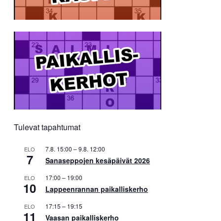
Tulevat tapahtumat
7.8. 15:00
–
9.8. 12:00
ELO
7
Sanaseppojen kesäpäivät 2026
17:00
–
19:00
ELO
10
Lappeenrannan paikalliskerho
17:15
–
19:15
ELO
11
Vaasan paikalliskerho