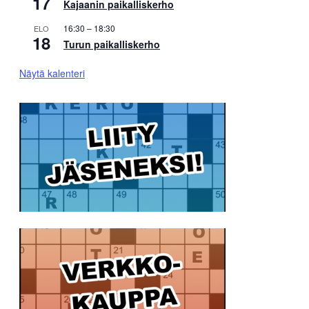
17
Kajaanin paikalliskerho
16:30
–
18:30
ELO
18
Turun paikalliskerho
Näytä kalenteri