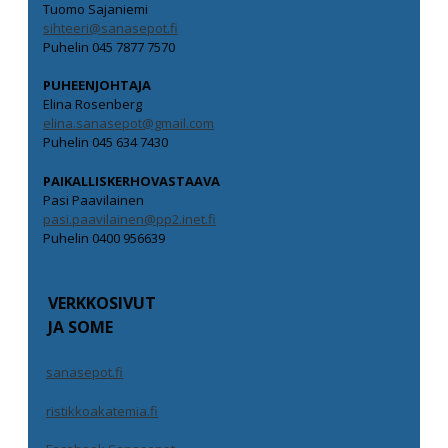
Tuomo Sajaniemi
sihteeri@sanasepot.fi
Puhelin 045 7877 7570
PUHEENJOHTAJA
Elina Rosenberg
elina.sanasepot@gmail.com
Puhelin 045 634 7430
PAIKALLISKERHOVASTAAVA
Pasi Paavilainen
pasi.paavilainen@pp2.inet.fi
Puhelin 0400 956639
VERKKOSIVUT
JA SOME
sanasepot.fi
ristikkoakatemia.fi