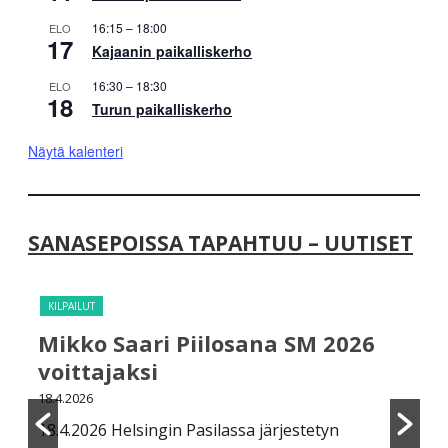
16:15
–
18:00
ELO
17
Kajaanin paikalliskerho
16:30
–
18:30
ELO
18
Turun paikalliskerho
Näytä kalenteri
SANASEPOISSA TAPAHTUU – UUTISET
KILPAILUT
T
Mikko Saari Piilosana SM 2026
H
voittajaksi
k
18.4.2026
18
18.4.2026 Helsingin Pasilassa järjestetyn
Sa