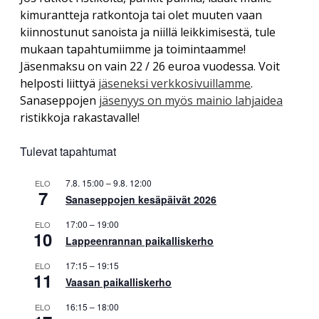
kimurantteja ratkontoja tai olet muuten vaan
kiinnostunut sanoista ja niillä leikkimisestä, tule
mukaan tapahtumiimme ja toimintaamme!
Jäsenmaksu on vain 22 / 26 euroa vuodessa. Voit
helposti liittyä
jäseneksi verkkosivuillamme
.
Sanaseppojen
jäsenyys on myös mainio lahjaidea
ristikkoja rakastavalle!
Tulevat tapahtumat
7.8. 15:00
–
9.8. 12:00
ELO
7
Sanaseppojen kesäpäivät 2026
17:00
–
19:00
ELO
10
Lappeenrannan paikalliskerho
17:15
–
19:15
ELO
11
Vaasan paikalliskerho
16:15
–
18:00
ELO