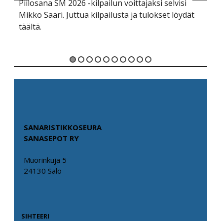
Piilosana SM 2026 -kilpailun voittajaksi selvisi
He
Mikko Saari. Juttua kilpailusta ja tulokset löydät
mu
täältä.
Li
tä
SANARISTIKKOSEURA
SANASEPOT RY
Muorinkuja 5
24130 Salo
SIHTEERI