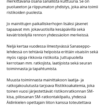
merkittävänä osana sanallista kulttuuria. Se on
Savolaesten olloo korjoomassa
menu
Vuosikokous 2017
puolueeton ja riippumaton yhdistys, joka aina toimii
RIITTA ASIKAINEN 1955-2013
Yhdistyksen säännöt
Helsingin kirjamessut
Veikko Sonninen: Vaakasuoraan: Copyright (13 kirjainta)
ristikoiden puolesta.
ERKKI A. JAUHIAINEN 1946-2018
Sanasepot koulun penkillä
Jukka Voipio: Fakkisanakisan satoa
Rekisteriseloste
Jo mainittujen paikalliskerhojen lisäksi jäsenet
Paikalliskerhovetäjien tapaaminen 2018
HANNES TIIRA 1955-2019
Jussi Kokkonen: Satu leivättömän pöydän äärestä
tapaavat mm. jokavuotisilla kesäpäivillä sekä
Tietosuojaseloste
Paikalliskerhovetäjien tapaaminen 2017
PAAVO IISAKKI LUKKAROINEN 1930-2019
kevätristeilyllä rennon yhdessäolon merkeissä.
Veikko Nurmi: Epäitsenäiset “sanat”
Paikalliskerhovetäjien tapaaminen 2013
TUULI RAUVOLA 1949-2023
Neljä kertaa vuodessa ilmestyvässä Sanaseppo-
lehdessä on tehtäviä helpoista erittäin visaisiin sekä
myös rajoja rikkovia ristikoita. Juttupuolella
kerrotaan mm. ratkojista, laatijoista sekä seuran
toiminnasta ja tapahtumista.
Muusta toiminnasta mainittakoon laatija- ja
ratkojakoulutusta tarjoava Ristikkoakatemia, joka
toinen vuosi järjestettävät ristikonratkonnan SM-
kisa, piilosanan SM-ratkontakilpailu, yhdessä
Äidinkielen opettajain liiton kanssa toteutettava