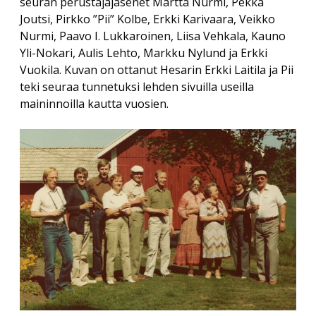
seuran perustajajäsenet Martta Nurmi, Pekka
Joutsi, Pirkko ”Pii” Kolbe, Erkki Karivaara, Veikko
Nurmi, Paavo I. Lukkaroinen, Liisa Vehkala, Kauno
Yli-Nokari, Aulis Lehto, Markku Nylund ja Erkki
Vuokila. Kuvan on ottanut Hesarin Erkki Laitila ja Pii
teki seuraa tunnetuksi lehden sivuilla useilla
maininnoilla kautta vuosien.