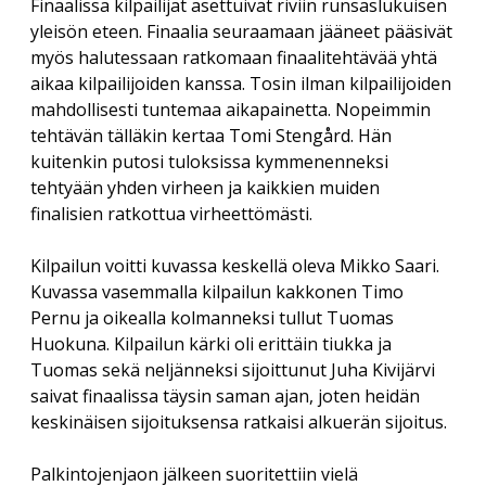
Finaalissa kilpailijat asettuivat riviin runsaslukuisen
Savolaesten olloo korjoomassa
menu
Vuosikokous 2017
yleisön eteen. Finaalia seuraamaan jääneet pääsivät
RIITTA ASIKAINEN 1955-2013
Yhdistyksen säännöt
Helsingin kirjamessut
Veikko Sonninen: Vaakasuoraan: Copyright (13 kirjainta)
myös halutessaan ratkomaan finaalitehtävää yhtä
ERKKI A. JAUHIAINEN 1946-2018
Sanasepot koulun penkillä
aikaa kilpailijoiden kanssa. Tosin ilman kilpailijoiden
Jukka Voipio: Fakkisanakisan satoa
Rekisteriseloste
mahdollisesti tuntemaa aikapainetta. Nopeimmin
Paikalliskerhovetäjien tapaaminen 2018
HANNES TIIRA 1955-2019
Jussi Kokkonen: Satu leivättömän pöydän äärestä
tehtävän tälläkin kertaa Tomi Stengård. Hän
Tietosuojaseloste
Paikalliskerhovetäjien tapaaminen 2017
PAAVO IISAKKI LUKKAROINEN 1930-2019
kuitenkin putosi tuloksissa kymmenenneksi
Veikko Nurmi: Epäitsenäiset “sanat”
Paikalliskerhovetäjien tapaaminen 2013
tehtyään yhden virheen ja kaikkien muiden
TUULI RAUVOLA 1949-2023
finalisien ratkottua virheettömästi.
Kilpailun voitti kuvassa keskellä oleva Mikko Saari.
Kuvassa vasemmalla kilpailun kakkonen Timo
Pernu ja oikealla kolmanneksi tullut Tuomas
Huokuna. Kilpailun kärki oli erittäin tiukka ja
Tuomas sekä neljänneksi sijoittunut Juha Kivijärvi
saivat finaalissa täysin saman ajan, joten heidän
keskinäisen sijoituksensa ratkaisi alkuerän sijoitus.
Palkintojenjaon jälkeen suoritettiin vielä