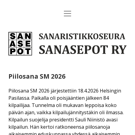
open
Etusivu
menu
open
Tulevat tapahtumat
Sanaristikkoseura
dropdown
menu
Sanasepot
Koululaisten Ristikko SM 2026
open
Paikalliskerhot
dropdown
ry
menu
Vuosikokous 2026
Yleistä
open
Julkaisut
dropdown
menu
Helsingin antikvaariset kirjapäivät 20.–22.3.2026
Piilosana SM 2026
Helsinki
open
Sanaseppo-lehti
open
Palvelut
dropdown
dropdown
menu
Piilosana SM 2026
Piilosana SM 2026 järjestettiin 18.4.2026 Helsingin
menu
Hämeenlinna
Sanaseppo 1/2023
Nurmi-Nyyssönen: Suomalainen sanaristikko
Liity jäseneksi!
open
Tietopankki
Pasilassa. Paikalla oli poisjääntien jälkeen 84
dropdown
Kesäpäivät 2026
kilpailijaa. Tunnelma oli mukavan leppoisa koko
Kajaani
menu
Sanaseppo-seinäkalenteri
Lahjajäsenyys
päivän ajan, vaikka kilpailujännitystäkin oli ilmassa.
Uutiset
open
Yhteystiedot
Muut tulevat tapahtumat
dropdown
Lahti
Kilpailun suojelija presidentti Sauli Niinistö avasi
Esite
menu
Verkkokauppa
open
Menneet tapahtumat
kilpailun. Hän kertoi ratkoneensa piilosanoja
Yhdistyksen yhteystiedot
Hallituksen sivut
dropdown
Lappeenranta
aikaisemmin eduskunnassa yhdessä aikaisemmin
menu
Historiikit