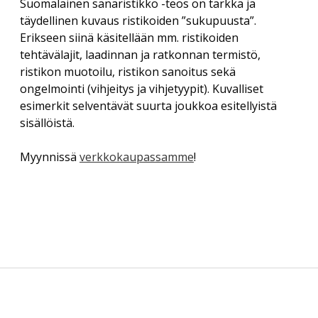
Suomalainen sanaristikko -teos on tarkka ja
Savolaesten olloo korjoomassa
menu
Vuosikokous 2017
täydellinen kuvaus ristikoiden ”sukupuusta”.
RIITTA ASIKAINEN 1955-2013
Yhdistyksen säännöt
Helsingin kirjamessut
Veikko Sonninen: Vaakasuoraan: Copyright (13 kirjainta)
Erikseen siinä käsitellään mm. ristikoiden
ERKKI A. JAUHIAINEN 1946-2018
Sanasepot koulun penkillä
tehtävälajit, laadinnan ja ratkonnan termistö,
Jukka Voipio: Fakkisanakisan satoa
Rekisteriseloste
ristikon muotoilu, ristikon sanoitus sekä
Paikalliskerhovetäjien tapaaminen 2018
HANNES TIIRA 1955-2019
Jussi Kokkonen: Satu leivättömän pöydän äärestä
ongelmointi (vihjeitys ja vihjetyypit). Kuvalliset
Tietosuojaseloste
Paikalliskerhovetäjien tapaaminen 2017
PAAVO IISAKKI LUKKAROINEN 1930-2019
esimerkit selventävät suurta joukkoa esitellyistä
Veikko Nurmi: Epäitsenäiset “sanat”
Paikalliskerhovetäjien tapaaminen 2013
sisällöistä.
TUULI RAUVOLA 1949-2023
Myynnissä
verkkokaupassamme
!