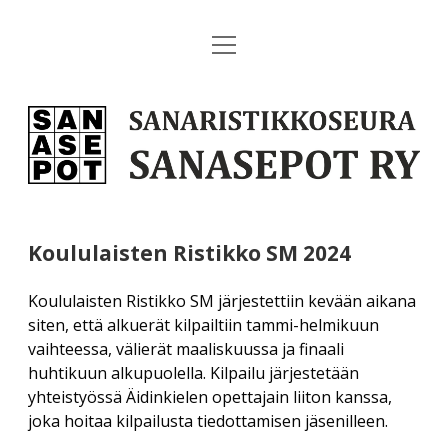
open
Etusivu
menu
open
Tulevat tapahtumat
Sanaristikkoseura
dropdown
menu
Sanasepot
Koululaisten Ristikko SM 2026
open
Paikalliskerhot
dropdown
ry
menu
Vuosikokous 2026
Yleistä
open
Julkaisut
dropdown
menu
Helsingin antikvaariset kirjapäivät 20.–22.3.2026
Koululaisten Ristikko SM 2024
Helsinki
open
Sanaseppo-lehti
open
Palvelut
dropdown
dropdown
menu
Piilosana SM 2026
Koululaisten Ristikko SM järjestettiin kevään aikana
menu
Hämeenlinna
Sanaseppo 1/2023
Nurmi-Nyyssönen: Suomalainen sanaristikko
Liity jäseneksi!
open
Tietopankki
siten, että alkuerät kilpailtiin tammi-helmikuun
dropdown
Kesäpäivät 2026
vaihteessa, välierät maaliskuussa ja finaali
Kajaani
menu
Sanaseppo-seinäkalenteri
Lahjajäsenyys
huhtikuun alkupuolella. Kilpailu järjestetään
Uutiset
open
Yhteystiedot
Muut tulevat tapahtumat
dropdown
Lahti
yhteistyössä Äidinkielen opettajain liiton kanssa,
Esite
menu
Verkkokauppa
open
Menneet tapahtumat
joka hoitaa kilpailusta tiedottamisen jäsenilleen.
Yhdistyksen yhteystiedot
Hallituksen sivut
dropdown
Lappeenranta
menu
Historiikit