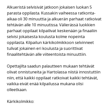
Savolaesten olloo korjoomassa
menu
Vuosikokous 2017
Alkueristä selvisivät jatkoon jokaisen luokan 5
RIITTA ASIKAINEN 1955-2013
Yhdistyksen säännöt
Helsingin kirjamessut
Veikko Sonninen: Vaakasuoraan: Copyright (13 kirjainta)
parasta oppilasta. Kussakin vaiheessa ratkonta-
ERKKI A. JAUHIAINEN 1946-2018
Sanasepot koulun penkillä
aikaa oli 30 minuuttia ja alkuerän parhaat ratkoivat
Jukka Voipio: Fakkisanakisan satoa
Rekisteriseloste
tehtävän alle 10 minuutissa. Välierässä luokkien
Paikalliskerhovetäjien tapaaminen 2018
HANNES TIIRA 1955-2019
Jussi Kokkonen: Satu leivättömän pöydän äärestä
parhaat oppilaat kilpailivat keskenään ja finaaliin
Tietosuojaseloste
Paikalliskerhovetäjien tapaaminen 2017
PAAVO IISAKKI LUKKAROINEN 1930-2019
selvisi jokaisesta koulusta kolme nopeinta
Veikko Nurmi: Epäitsenäiset “sanat”
Paikalliskerhovetäjien tapaaminen 2013
oppilasta. Kilpailun kärkikolmikkoon selvinneet
TUULI RAUVOLA 1949-2023
tulivat jokainen eri koulusta ja suorittivat
finaalitehtävän alle viiteentoista minuuttiin.
Opettajilta saadun palautteen mukaan tehtävät
olivat onnistuneita ja Hartolassa niistä innostuttiin
niin, että kaikki oppilaat ratkoivat kaikki tehtävät,
vaikka eivät enää kilpailussa mukana olisi
olleetkaan.
Kärkikolmikko: