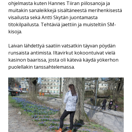
Savolaesten olloo korjoomassa
ohjelmasta kuten Hannes Tiiran piilosanoja ja
menu
Vuosikokous 2017
RIITTA ASIKAINEN 1955-2013
Yhdistyksen säännöt
muitakin sanaleikkejä sisältäneestä merihenkisestä
Helsingin kirjamessut
Veikko Sonninen: Vaakasuoraan: Copyright (13 kirjainta)
visailusta sekä Antti Skytän juontamasta
ERKKI A. JAUHIAINEN 1946-2018
Sanasepot koulun penkillä
Jukka Voipio: Fakkisanakisan satoa
Rekisteriseloste
titokilpailusta. Tehtäviä jaettiin ja muisteltiin SM-
Paikalliskerhovetäjien tapaaminen 2018
kisoja.
HANNES TIIRA 1955-2019
Jussi Kokkonen: Satu leivättömän pöydän äärestä
Tietosuojaseloste
Paikalliskerhovetäjien tapaaminen 2017
PAAVO IISAKKI LUKKAROINEN 1930-2019
Laivan lähdettyä saatiin vatsatkin täyvan pöydän
Veikko Nurmi: Epäitsenäiset “sanat”
Paikalliskerhovetäjien tapaaminen 2013
runsaista antimista. Iltavirkut kokoontuivat vielä
TUULI RAUVOLA 1949-2023
kasinon baarissa, josta oli kätevä käydä yökerhon
puolellakin tanssahtelemassa.