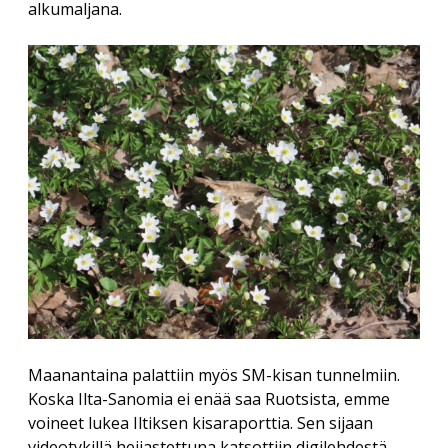
alkumaljana.
Maanantaina palattiin myös SM-kisan tunnelmiin.
Koska Ilta-Sanomia ei enää saa Ruotsista, emme
voineet lukea Iltiksen kisaraporttia. Sen sijaan
videotykillä heijastettuna katsottiin digilehdestä