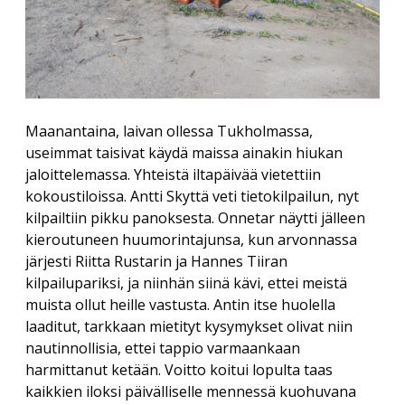
Maanantaina, laivan ollessa Tukholmassa,
useimmat taisivat käydä maissa ainakin hiukan
jaloittelemassa. Yhteistä iltapäivää vietettiin
kokoustiloissa. Antti Skyttä veti tietokilpailun, nyt
kilpailtiin pikku panoksesta. Onnetar näytti jälleen
kieroutuneen huumorintajunsa, kun arvonnassa
järjesti Riitta Rustarin ja Hannes Tiiran
kilpailupariksi, ja niinhän siinä kävi, ettei meistä
muista ollut heille vastusta. Antin itse huolella
laaditut, tarkkaan mietityt kysymykset olivat niin
nautinnollisia, ettei tappio varmaankaan
harmittanut ketään. Voitto koitui lopulta taas
kaikkien iloksi päivälliselle mennessä kuohuvana