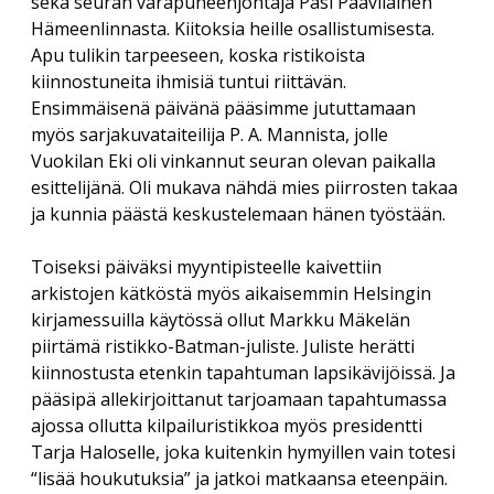
sekä seuran varapuheenjohtaja Pasi Paavilainen
Savolaesten olloo korjoomassa
menu
Hämeenlinnasta. Kiitoksia heille osallistumisesta.
Vuosikokous 2017
RIITTA ASIKAINEN 1955-2013
Yhdistyksen säännöt
Helsingin kirjamessut
Veikko Sonninen: Vaakasuoraan: Copyright (13 kirjainta)
Apu tulikin tarpeeseen, koska ristikoista
ERKKI A. JAUHIAINEN 1946-2018
Sanasepot koulun penkillä
kiinnostuneita ihmisiä tuntui riittävän.
Jukka Voipio: Fakkisanakisan satoa
Rekisteriseloste
Ensimmäisenä päivänä pääsimme jututtamaan
Paikalliskerhovetäjien tapaaminen 2018
HANNES TIIRA 1955-2019
Jussi Kokkonen: Satu leivättömän pöydän äärestä
myös sarjakuvataiteilija P. A. Mannista, jolle
Tietosuojaseloste
Paikalliskerhovetäjien tapaaminen 2017
Vuokilan Eki oli vinkannut seuran olevan paikalla
PAAVO IISAKKI LUKKAROINEN 1930-2019
Veikko Nurmi: Epäitsenäiset “sanat”
esittelijänä. Oli mukava nähdä mies piirrosten takaa
Paikalliskerhovetäjien tapaaminen 2013
TUULI RAUVOLA 1949-2023
ja kunnia päästä keskustelemaan hänen työstään.
Toiseksi päiväksi myyntipisteelle kaivettiin
arkistojen kätköstä myös aikaisemmin Helsingin
kirjamessuilla käytössä ollut Markku Mäkelän
piirtämä ristikko-Batman-juliste. Juliste herätti
kiinnostusta etenkin tapahtuman lapsikävijöissä. Ja
pääsipä allekirjoittanut tarjoamaan tapahtumassa
ajossa ollutta kilpailuristikkoa myös presidentti
Tarja Haloselle, joka kuitenkin hymyillen vain totesi
“lisää houkutuksia” ja jatkoi matkaansa eteenpäin.