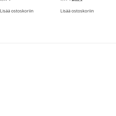
hinta
hinta
oli:
on:
Lisää ostoskoriin
Lisää ostoskoriin
3,00 €.
2,00 €.
Sidebar