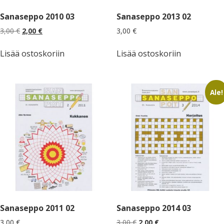
Sanaseppo 2010 03
Sanaseppo 2013 02
Alkuperäinen
Nykyinen
3,00
€
2,00
€
3,00
€
hinta
hinta
oli:
on:
Lisää ostoskoriin
Lisää ostoskoriin
3,00 €.
2,00 €.
Ale!
Sanaseppo 2011 02
Sanaseppo 2014 03
Alkuperäinen
Nykyinen
3,00
€
3,00
€
2,00
€