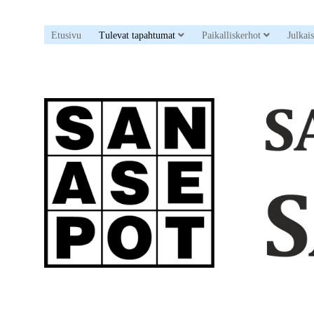
open dropdown menu
open drop
Etusivu
Tulevat tapahtumat
Paikalliskerhot
Julkai
Sanaristikkoseura
Sanasepot
ry