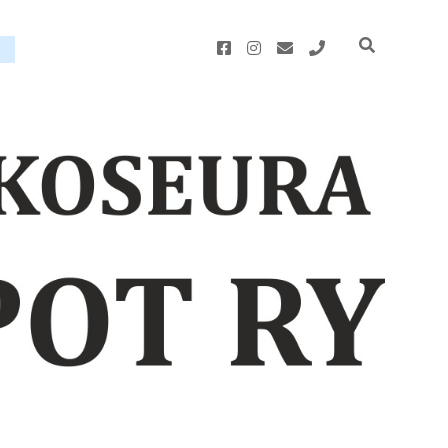
facebook
instagram
email
phone
u