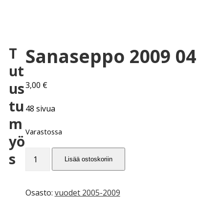
Sanaseppo 2009 04
T
ut
us
3,00
€
tu
48 sivua
m
Varastossa
yö
Sanaseppo
s
Lisää ostoskoriin
2009
04
määrä
Osasto:
vuodet 2005-2009