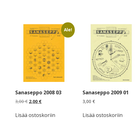
Ale!
Sanaseppo 2008 03
Sanaseppo 2009 01
Alkuperäinen
Nykyinen
3,00
€
2,00
€
3,00
€
hinta
hinta
oli:
on:
Lisää ostoskoriin
Lisää ostoskoriin
3,00 €.
2,00 €.