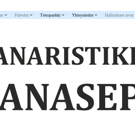
down menu
open dropdown menu
open dropdown menu
open dropdown menu
open dropdown men
sut
Palvelut
Tietopankki
Yhteystiedot
Hallituksen sivut