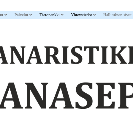
down menu
open dropdown menu
open dropdown menu
open dropdown menu
open dropdown men
sut
Palvelut
Tietopankki
Yhteystiedot
Hallituksen sivut