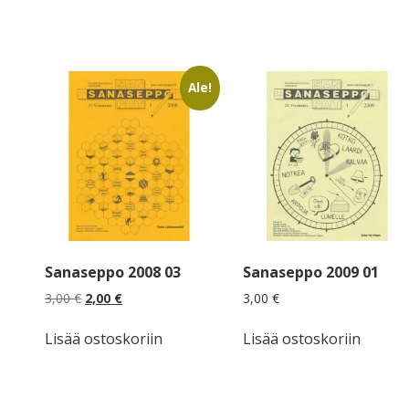
Ale!
Sanaseppo 2008 03
Sanaseppo 2009 01
Alkuperäinen
Nykyinen
3,00
€
2,00
€
3,00
€
hinta
hinta
oli:
on:
Lisää ostoskoriin
Lisää ostoskoriin
3,00 €.
2,00 €.