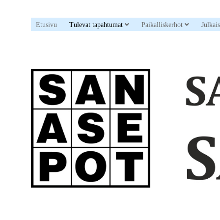
open dropdown menu
open drop
Etusivu
Tulevat tapahtumat
Paikalliskerhot
Julkai
Sanaristikkoseura
Sanasepot
ry