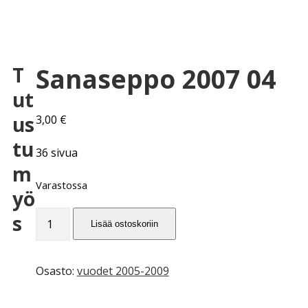
Sanaseppo 2007 04
T
ut
us
3,00
€
tu
36 sivua
m
Varastossa
yö
Sanaseppo
s
Lisää ostoskoriin
2007
04
määrä
Osasto:
vuodet 2005-2009