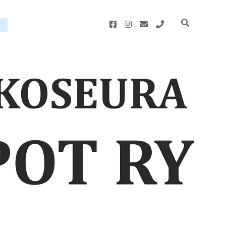
facebook
instagram
email
phone
u