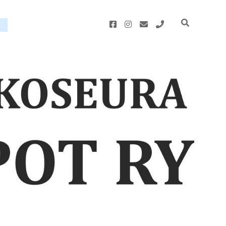
facebook
instagram
email
phone
u