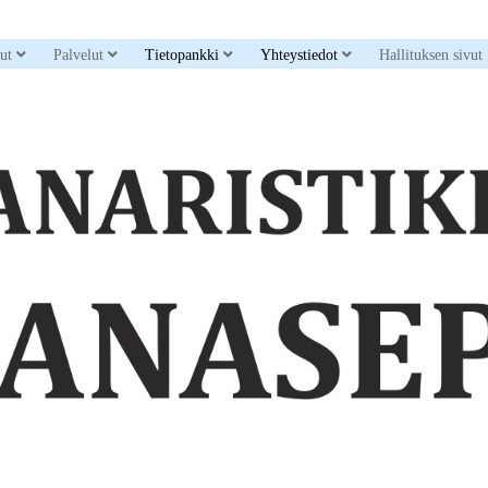
down menu
open dropdown menu
open dropdown menu
open dropdown menu
open dropdown men
sut
Palvelut
Tietopankki
Yhteystiedot
Hallituksen sivut