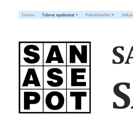
open dropdown menu
open drop
Etusivu
Tulevat tapahtumat
Paikalliskerhot
Julkai
Sanaristikkoseura
Sanasepot
ry