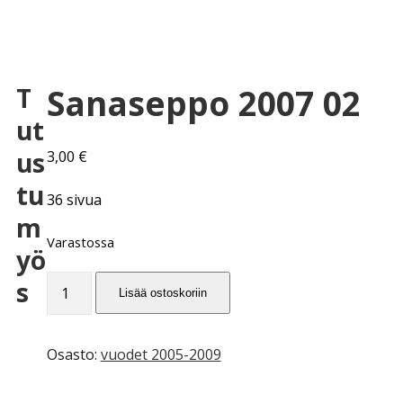
Sanaseppo 2007 02
T
ut
us
3,00
€
tu
36 sivua
m
Varastossa
yö
Sanaseppo
s
Lisää ostoskoriin
2007
02
määrä
Osasto:
vuodet 2005-2009