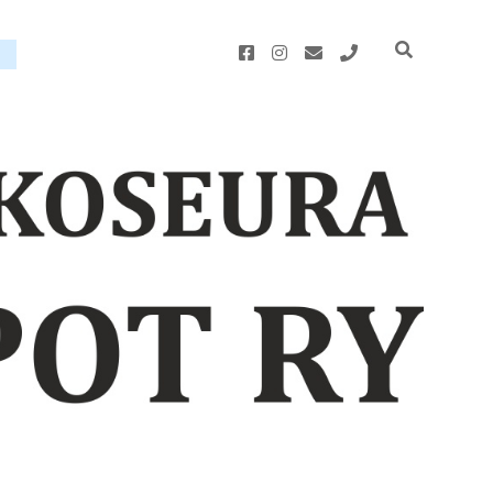
facebook
instagram
email
phone
u