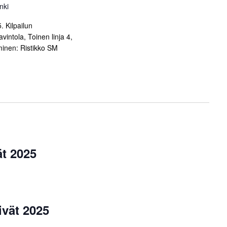
nki
s
N
. Kilpailun
a
vin­tola, Toinen linja 4,
v
uminen: Ristikko SM
i
g
a
t
i
o
n
t 2025
vät 2025