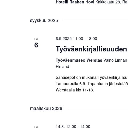
Hotelli Raahen Hovi
Kirkkokatu 28, Ra
m
u
s
ä
a
syyskuu 2025
t
n
a
n
l
6.9.2025 11:00
-
18:00
LA
6
a
l
Työväenkirjallisuuden
a
v
.
Työväenmuseo Werstas
Väinö Linnan
i
Finland
g
Sanasepot on mukana Työväenkirjallis
Tampereella 6.9. Tapahtuma järjestet
o
Werstaalla klo 11-18.
i
n
maaliskuu 2026
t
14.3. 12:00
-
14:00
LA