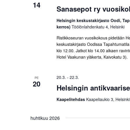
i
14
Sanasepot ry vuosik
Helsingin keskustakirjasto Oodi, Tap
kerros)
Töölönlahdenkatu 4, Helsinki
Ristikkoseuran vuosikokous pidetään He
keskustakirjasto Oodissa Tapahtumatila 
klo 12.00. Jatkot klo 14.00 alkaen ravin
Hotel Vaakunan yläkerta, Kaivokatu 3).
20.3.
-
22.3.
PE
20
Helsingin antikvaarise
Kaapelitehdas
Kaapeliaukio 3, Helsinki
huhtikuu 2026