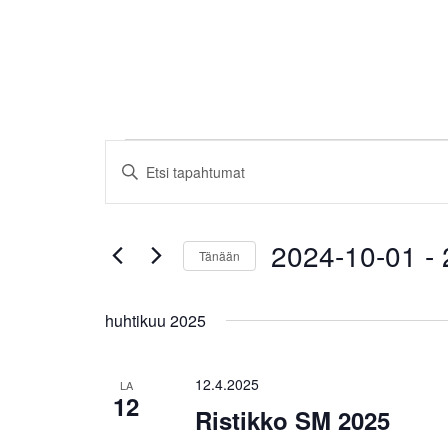
Tapahtumat
T
S
a
y
ö
p
t
2024-10-01
 - 
Tänään
a
ä
h
V
h
a
a
huhtikuu 2025
t
k
l
u
i
u
s
t
12.4.2025
LA
12
m
a
s
Ristikko SM 2025
n
e
a