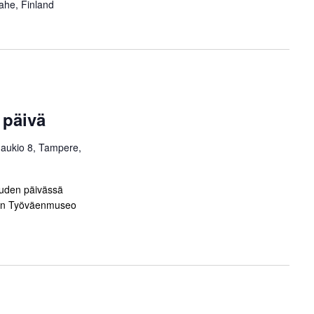
ahe, Finland
 päivä
 aukio 8, Tampere,
uuden päivässä
ään Työväenmuseo