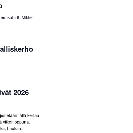
o
eenkatu 6, Mikkeli
lliskerho
vät 2026
estetään tällä kertaa
ä viikonloppuna.
ka, Laukaa.