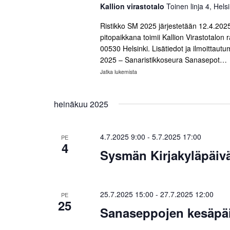
a
p
Kallion virastotalo
Toinen linja 4, Helsi
t
.
ä
Ristikko SM 2025 järjestetään 12.4.2025
E
i
E
pitopaikkana toimii Kallion Virastotalon ra
t
v
00530 Helsinki. Lisätiedot ja ilmoittaut
t
s
ä
2025 – Sanaristikkoseura Sanasepot…
i
.
s
Jatka lukemista
Ristikko
T
SM
i
a
2025
p
heinäkuu 2025
a
a
j
h
4.7.2025 9:00
-
5.7.2025 17:00
t
PE
a
4
u
Sysmän Kirjakyläpäivä
N
m
a
ä
t
25.7.2025 15:00
-
27.7.2025 12:00
PE
k
h
25
Sanaseppojen kesäpäi
a
y
k