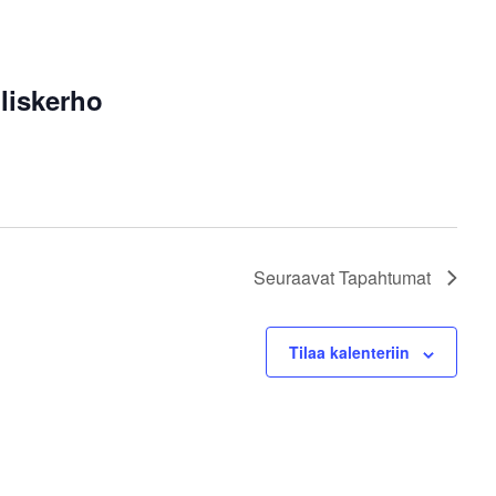
liskerho
Seuraavat
Tapahtumat
Tilaa kalenteriin