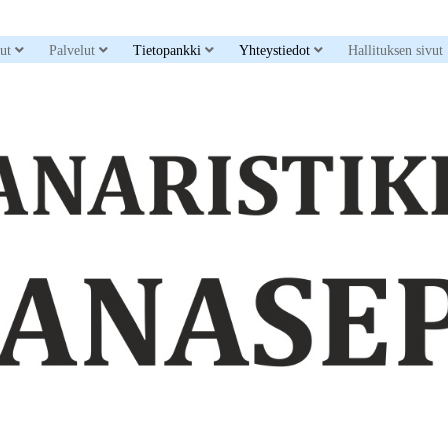
down menu
open dropdown menu
open dropdown menu
open dropdown menu
open dropdown men
sut
Palvelut
Tietopankki
Yhteystiedot
Hallituksen sivut