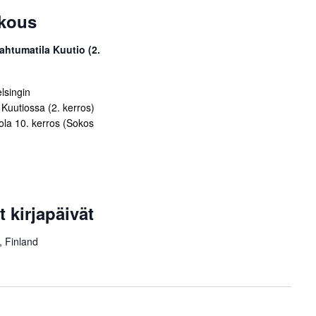
okous
ahtumatila Kuutio (2.
lsingin
Kuutiossa (2. kerros)
tola 10. kerros (Sokos
t kirjapäivät
, Finland