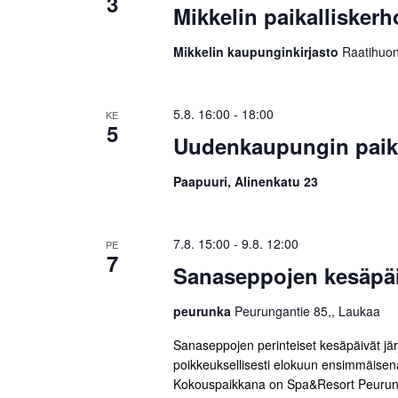
3
Mikkelin paikalliskerh
Mikkelin kaupunginkirjasto
Raatihuon
5.8. 16:00
-
18:00
KE
5
Uudenkaupungin paika
Paapuuri, Alinenkatu 23
7.8. 15:00
-
9.8. 12:00
PE
7
Sanaseppojen kesäpäi
peurunka
Peurungantie 85,, Laukaa
Sanaseppojen perinteiset kesäpäivät järj
poikkeuksellisesti elokuun ensimmäisen
Kokouspaikkana on Spa&Resort Peurun