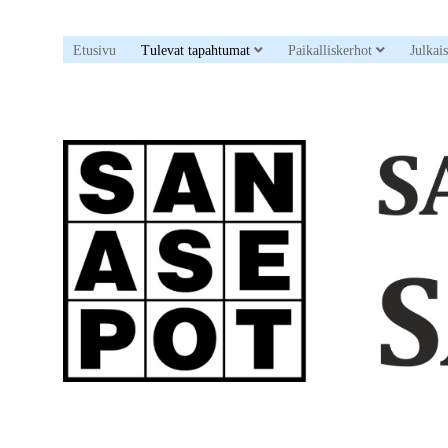
open dropdown menu
open drop
Etusivu
Tulevat tapahtumat
Paikalliskerhot
Julkai
Sanaristikkoseura
Sanasepot
ry