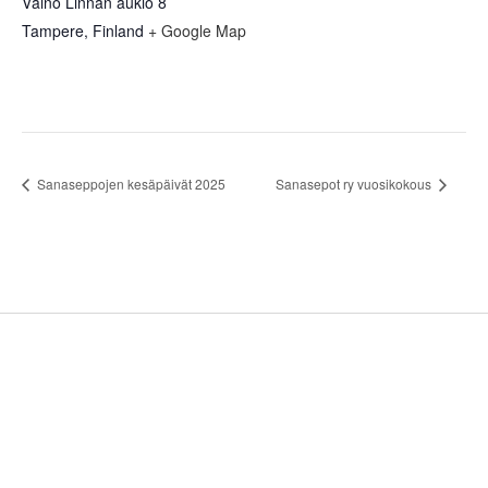
Väinö Linnan aukio 8
Tampere
,
Finland
+ Google Map
Sanaseppojen kesäpäivät 2025
Sanasepot ry vuosikokous
Sidebar