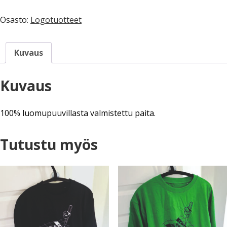
vihreä
3XL
Osasto:
Logotuotteet
määrä
Kuvaus
Kuvaus
100% luomupuuvillasta valmistettu paita.
Tutustu myös