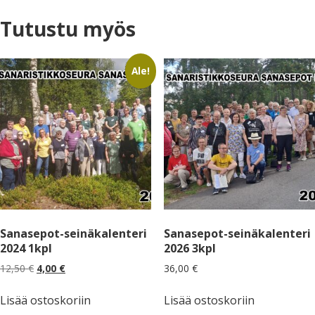
Tutustu myös
Ale!
Sanasepot-seinäkalenteri
Sanasepot-seinäkalenteri
2024 1kpl
2026 3kpl
Alkuperäinen
Nykyinen
12,50
€
4,00
€
36,00
€
hinta
hinta
oli:
on:
Lisää ostoskoriin
Lisää ostoskoriin
12,50 €.
4,00 €.