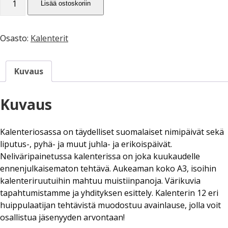
Savolaesten olloo korjoomassa
Lisää ostoskoriin
menu
seinäkalenteri
Vuosikokous 2017
RIITTA ASIKAINEN 1955-2013
Yhdistyksen säännöt
Helsingin kirjamessut
Veikko Sonninen: Vaakasuoraan: Copyright (13 kirjainta)
2026
6kpl
ERKKI A. JAUHIAINEN 1946-2018
Sanasepot koulun penkillä
Osasto:
Kalenterit
Jukka Voipio: Fakkisanakisan satoa
Rekisteriseloste
määrä
Paikalliskerhovetäjien tapaaminen 2018
HANNES TIIRA 1955-2019
Jussi Kokkonen: Satu leivättömän pöydän äärestä
Tietosuojaseloste
Paikalliskerhovetäjien tapaaminen 2017
Kuvaus
PAAVO IISAKKI LUKKAROINEN 1930-2019
Veikko Nurmi: Epäitsenäiset “sanat”
Paikalliskerhovetäjien tapaaminen 2013
TUULI RAUVOLA 1949-2023
Kuvaus
Kalenteriosassa on täydelliset suomalaiset nimipäivät sekä
liputus-, pyhä- ja muut juhla- ja erikoispäivät.
Neliväripainetussa kalenterissa on joka kuukaudelle
ennenjulkaisematon tehtävä. Aukeaman koko A3, isoihin
kalenteriruutuihin mahtuu muistiinpanoja. Värikuvia
tapahtumistamme ja yhdityksen esittely. Kalenterin 12 eri
huippulaatijan tehtävistä muodostuu avainlause, jolla voit
osallistua jäsenyyden arvontaan!