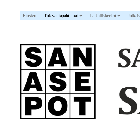
open dropdown menu
open drop
Etusivu
Tulevat tapahtumat
Paikalliskerhot
Julkai
Sanaristikkoseura
Sanasepot
ry