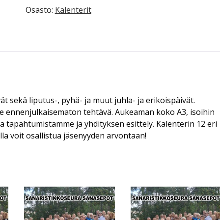
2kpl
Osasto:
Kalenterit
määrä
t sekä liputus-, pyhä- ja muut juhla- ja erikoispäivät.
le ennenjulkaisematon tehtävä. Aukeaman koko A3, isoihin
a tapahtumistamme ja yhdityksen esittely. Kalenterin 12 eri
la voit osallistua jäsenyyden arvontaan!