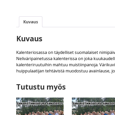
Kuvaus
Kuvaus
Kalenteriosassa on täydelliset suomalaiset nimipäivä
Neliväripainetussa kalenterissa on joka kuukaudel
kalenteriruutuihin mahtuu muistiinpanoja. Värikuvi
huippulaatijan tehtävistä muodostuu avainlause, jol
Tutustu myös