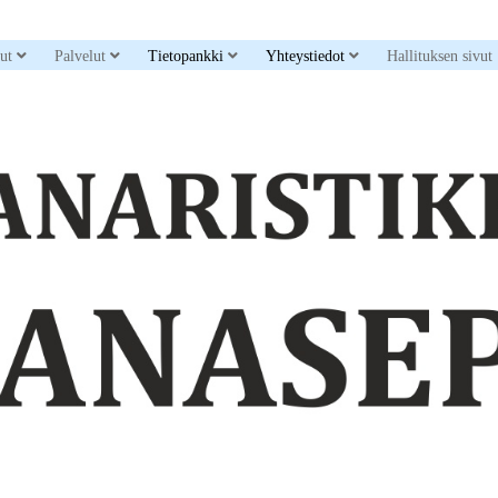
down menu
open dropdown menu
open dropdown menu
open dropdown menu
open dropdown men
sut
Palvelut
Tietopankki
Yhteystiedot
Hallituksen sivut