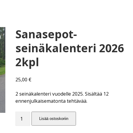
Sanasepot-
seinäkalenteri 2026
2kpl
25,00
€
2 seinäkalenteri vuodelle 2025. Sisältää 12
ennenjulkaisematonta tehtävää.
Sanasepot-
Lisää ostoskoriin
seinäkalenteri
2026