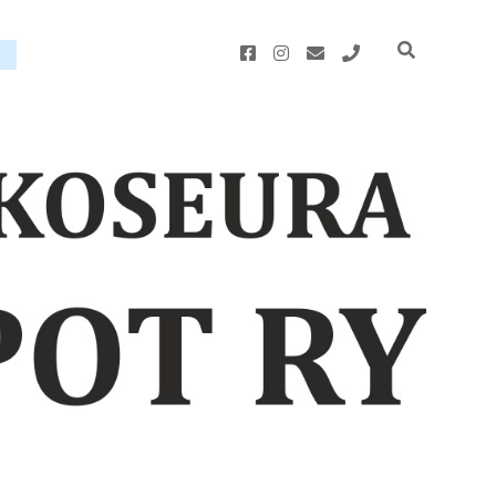
facebook
instagram
email
phone
u