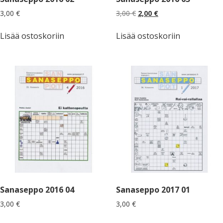
Alkuperäinen
Nykyinen
3,00
€
3,00
€
2,00
€
hinta
hinta
oli:
on:
Lisää ostoskoriin
Lisää ostoskoriin
3,00 €.
2,00 €.
Sanaseppo 2016 04
Sanaseppo 2017 01
3,00
€
3,00
€