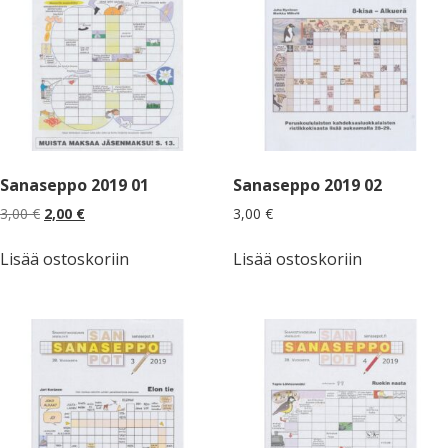
Sanaseppo 2019 01
Sanaseppo 2019 02
Alkuperäinen
Nykyinen
3,00
€
2,00
€
3,00
€
hinta
hinta
oli:
on:
Lisää ostoskoriin
Lisää ostoskoriin
3,00 €.
2,00 €.