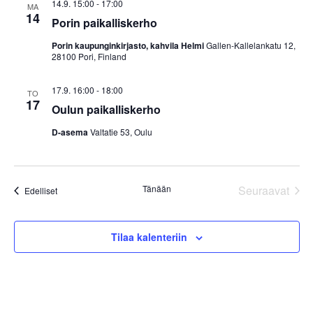
14.9. 15:00
-
17:00
MA
o
14
Porin paikalliskerho
i
Porin kaupunginkirjasto, kahvila Helmi
Gallen-Kallelankatu 12,
28100 Pori, Finland
n
t
17.9. 16:00
-
18:00
TO
17
Oulun paikalliskerho
i
D-asema
Valtatie 53, Oulu
Tänään
Seuraavat
Tapahtumat
Edelliset
Tapahtum
Tilaa kalenteriin