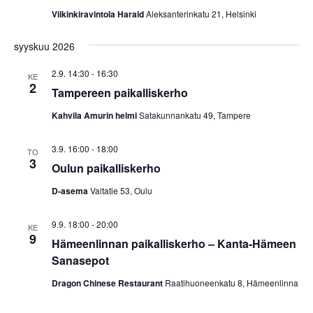
a
Savolaesten olloo korjoomassa
menu
Viikinkiravintola Harald
Aleksanterinkatu 21, Helsinki
Vuosikokous 2017
RIITTA ASIKAINEN 1955-2013
N
Yhdistyksen säännöt
Helsingin kirjamessut
Veikko Sonninen: Vaakasuoraan: Copyright (13 kirjainta)
syyskuu 2026
ä
ERKKI A. JAUHIAINEN 1946-2018
Sanasepot koulun penkillä
Jukka Voipio: Fakkisanakisan satoa
Rekisteriseloste
Paikalliskerhovetäjien tapaaminen 2018
k
2.9. 14:30
-
16:30
HANNES TIIRA 1955-2019
KE
Jussi Kokkonen: Satu leivättömän pöydän äärestä
2
Tietosuojaseloste
Tampereen paikalliskerho
Paikalliskerhovetäjien tapaaminen 2017
y
PAAVO IISAKKI LUKKAROINEN 1930-2019
Veikko Nurmi: Epäitsenäiset “sanat”
Kahvila Amurin helmi
Satakunnankatu 49, Tampere
Paikalliskerhovetäjien tapaaminen 2013
m
TUULI RAUVOLA 1949-2023
ä
3.9. 16:00
-
18:00
TO
3
Oulun paikalliskerho
t
D-asema
Valtatie 53, Oulu
n
a
9.9. 18:00
-
20:00
KE
9
Hämeenlinnan paikalliskerho – Kanta-Hämeen
v
Sanasepot
i
Dragon Chinese Restaurant
Raatihuoneenkatu 8, Hämeenlinna
g