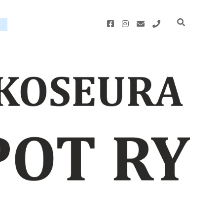
facebook
instagram
email
phone
u