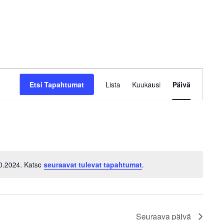
T
Etsi Tapahtumat
Lista
Kuukausi
a
Päivä
p
a
h
t
u
m
10.2024. Katso
seuraavat tulevat tapahtumat
.
a
N
V
o
i
t
i
e
c
w
Seuraava päivä