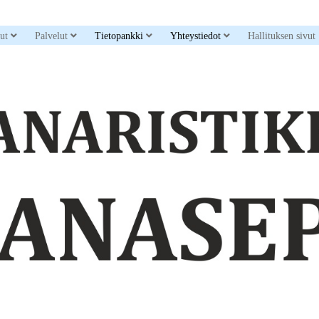
down menu
open dropdown menu
open dropdown menu
open dropdown menu
open dropdown men
sut
Palvelut
Tietopankki
Yhteystiedot
Hallituksen sivut