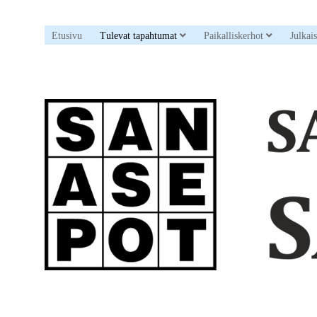
open dropdown menu
open drop
Etusivu
Tulevat tapahtumat
Paikalliskerhot
Julkai
Sanaristikkoseura
Sanasepot
ry