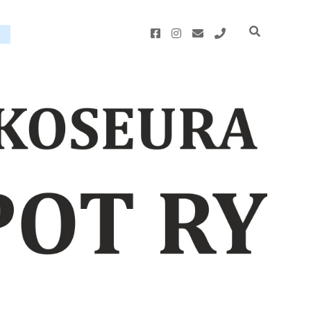
facebook
instagram
email
phone
u