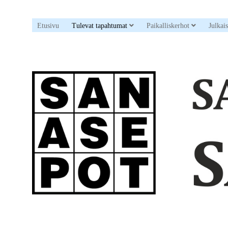
open dropdown menu
open drop
Etusivu
Tulevat tapahtumat
Paikalliskerhot
Julkai
Sanaristikkoseura
Sanasepot
ry