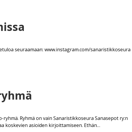
missa
etuloa seuraamaan: www.instagram.com/​sana​ristikko​seura​
-ryhmä
p-ryhmä. Ryhmä on vain Sanaristikkoseura Sanasepot ry:n
raa koskevien asioiden kirjoittamiseen. Ethän…