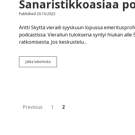
Sanaristikkoasiaa p
Published 20.10.2022
Antti Skyttä vieraili syyskuun lopussa emerituspr
podcastissa. Vierailun tuloksena syntyi hiukan alle 
ratkomisesta. Jos keskustelu…
Sanaristikkoasiaa
Jatka lukemista
podcastissa
Artikkelien
Previous
1
2
sivutus