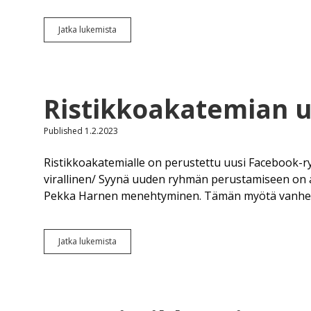
Jäsenille
Jatka lukemista
WhatsApp-
ryhmä
Ristikkoakatemian 
Published 1.2.2023
Ristikkoakatemialle on perustettu uusi Facebook-ry
virallinen/ Syynä uuden ryhmän perustamiseen on
Pekka Harnen menehtyminen. Tämän myötä vanhem
Ristikkoakatemian
Jatka lukemista
uusi
FB-
ryhmä