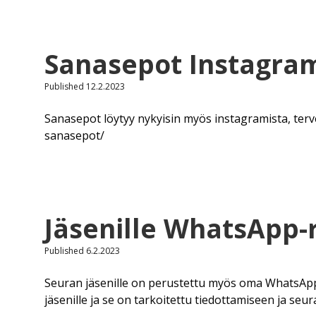
Sanaristikkoseura
Sanasepot Instagra
Sanasepot
Published 12.2.2023
ry
Sanasepot löytyy nykyisin myös instagramista, terv
Posts
sanasepot/
Jäsenille WhatsApp
Published 6.2.2023
Seuran jäsenille on perustettu myös oma WhatsAp
jäsenille ja se on tarkoitettu tiedottamiseen ja seu