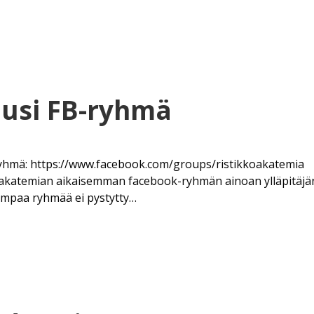
uusi FB-ryhmä
hmä: https://www.facebook.com/​groups/​ristikko​akatemia​
 akatemian aikaisemman facebook-ryhmän ainoan ylläpitäjä
paa ryhmää ei pystytty…