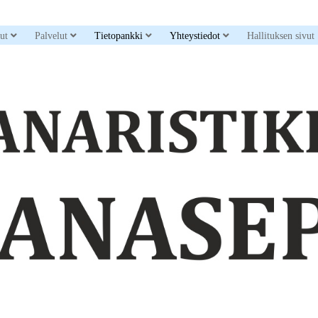
down menu
open dropdown menu
open dropdown menu
open dropdown menu
open dropdown men
sut
Palvelut
Tietopankki
Yhteystiedot
Hallituksen sivut