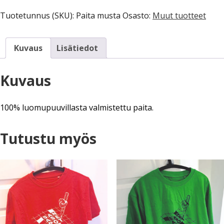
musta
Tuotetunnus (SKU):
Paita musta
Osasto:
Muut tuotteet
määrä
Kuvaus
Lisätiedot
Kuvaus
100% luomupuuvillasta valmistettu paita.
Tutustu myös