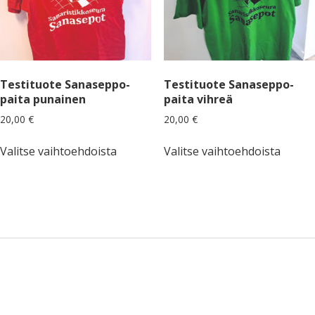
Testituote Sanaseppo-
Testituote Sanaseppo-
paita punainen
paita vihreä
20,00
€
20,00
€
Tällä
Tällä
Valitse vaihtoehdoista
Valitse vaihtoehdoista
tuotteella
tuotte
on
on
useampi
useam
muunnelma.
muunn
Voit
Voit
tehdä
tehdä
valinnat
valinn
tuotteen
tuotte
Sidebar
sivulla.
sivulla.