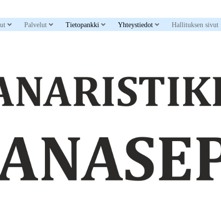
down menu
open dropdown menu
open dropdown menu
open dropdown menu
open dropdown men
sut
Palvelut
Tietopankki
Yhteystiedot
Hallituksen sivut