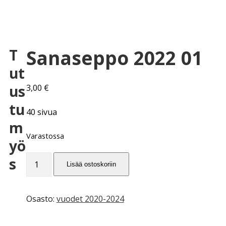
Sanaseppo 2022 01
T
ut
us
3,00
€
tu
40 sivua
m
Varastossa
yö
Sanaseppo
s
Lisää ostoskoriin
2022
01
määrä
Osasto:
vuodet 2020-2024