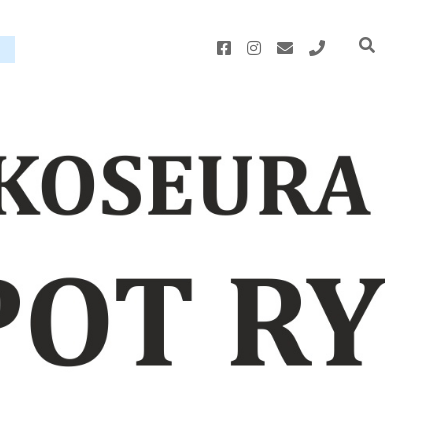
facebook
instagram
email
phone
u