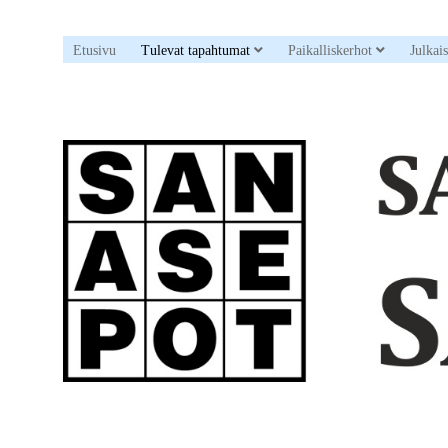
open dropdown menu
open drop
Etusivu
Tulevat tapahtumat
Paikalliskerhot
Julkai
Sanaristikkoseura
Sanasepot
ry