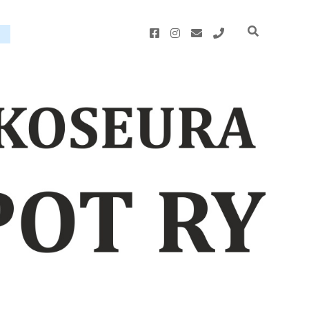
facebook
instagram
email
phone
u