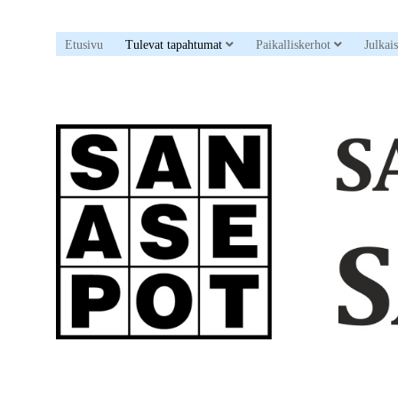
open dropdown menu
open drop
Etusivu
Tulevat tapahtumat
Paikalliskerhot
Julkai
Sanaristikkoseura
Sanasepot
ry