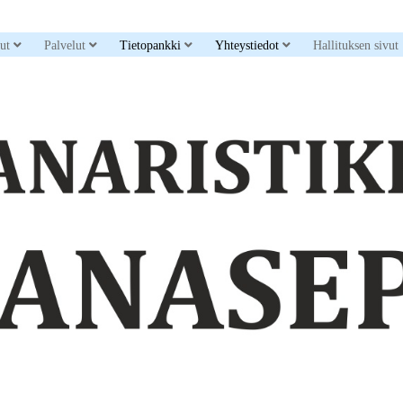
down menu
open dropdown menu
open dropdown menu
open dropdown menu
open dropdown men
sut
Palvelut
Tietopankki
Yhteystiedot
Hallituksen sivut