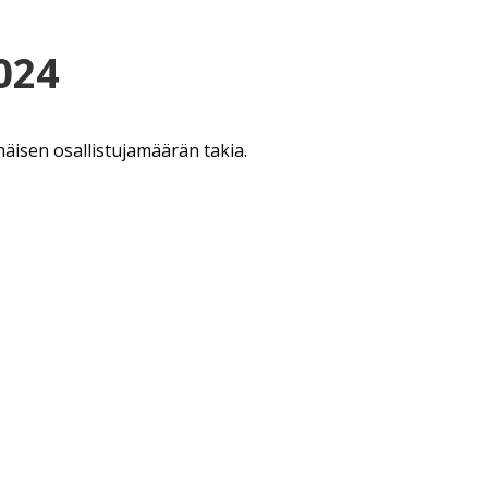
024
häisen osallistujamäärän takia.