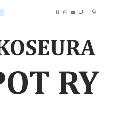
facebook
instagram
email
phone
u