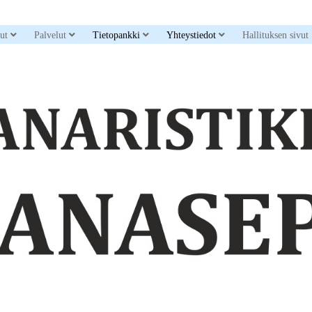
down menu
open dropdown menu
open dropdown menu
open dropdown menu
open dropdown men
sut
Palvelut
Tietopankki
Yhteystiedot
Hallituksen sivut