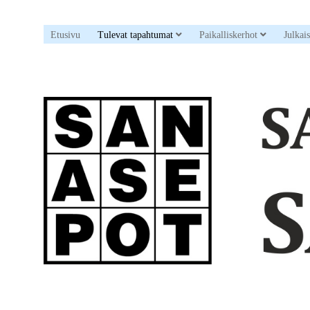
open dropdown menu
open drop
Etusivu
Tulevat tapahtumat
Paikalliskerhot
Julkai
Sanaristikkoseura
Sanasepot
ry