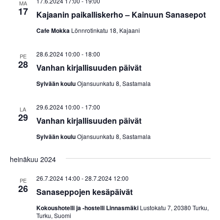
17.6.2024 17:00
-
19:00
MA
o
17
Kajaanin paikalliskerho – Kainuun Sanasepot
i
Cafe Mokka
Lönnrotinkatu 18, Kajaani
n
28.6.2024 10:00
-
18:00
PE
t
28
Vanhan kirjallisuuden päivät
i
Sylvään koulu
Ojansuunkatu 8, Sastamala
29.6.2024 10:00
-
17:00
LA
29
Vanhan kirjallisuuden päivät
Sylvään koulu
Ojansuunkatu 8, Sastamala
heinäkuu 2024
26.7.2024 14:00
-
28.7.2024 12:00
PE
26
Sanaseppojen kesäpäivät
Kokoushotelli ja -hostelli Linnasmäki
Lustokatu 7, 20380 Turku,
Turku, Suomi