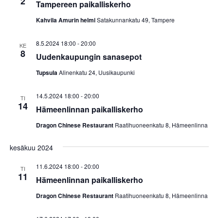
a
2
Savolaesten olloo korjoomassa
Tampereen paikalliskerho
menu
Vuosikokous 2017
RIITTA ASIKAINEN 1955-2013
N
Yhdistyksen säännöt
Helsingin kirjamessut
Veikko Sonninen: Vaakasuoraan: Copyright (13 kirjainta)
Kahvila Amurin helmi
Satakunnankatu 49, Tampere
ä
ERKKI A. JAUHIAINEN 1946-2018
Sanasepot koulun penkillä
Jukka Voipio: Fakkisanakisan satoa
Rekisteriseloste
8.5.2024 18:00
-
20:00
KE
Paikalliskerhovetäjien tapaaminen 2018
k
8
HANNES TIIRA 1955-2019
Uudenkaupungin sanasepot
Jussi Kokkonen: Satu leivättömän pöydän äärestä
Tietosuojaseloste
Paikalliskerhovetäjien tapaaminen 2017
y
PAAVO IISAKKI LUKKAROINEN 1930-2019
Tupsula
Alinenkatu 24, Uusikaupunki
Veikko Nurmi: Epäitsenäiset “sanat”
Paikalliskerhovetäjien tapaaminen 2013
m
TUULI RAUVOLA 1949-2023
14.5.2024 18:00
-
20:00
TI
ä
14
Hämeenlinnan paikalliskerho
t
Dragon Chinese Restaurant
Raatihuoneenkatu 8, Hämeenlinna
n
kesäkuu 2024
a
11.6.2024 18:00
-
20:00
TI
v
11
Hämeenlinnan paikalliskerho
i
Dragon Chinese Restaurant
Raatihuoneenkatu 8, Hämeenlinna
g