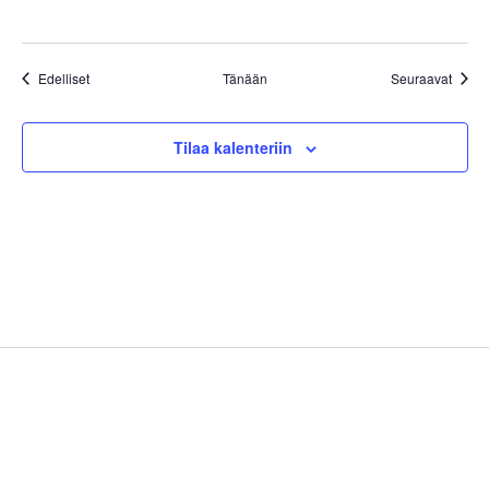
Tapahtumat
Tapah
Edelliset
Tänään
Seuraavat
Tilaa kalenteriin
Sidebar